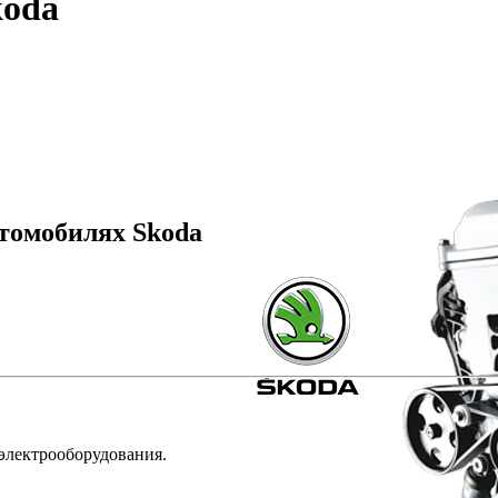
koda
втомобилях Skoda
 электрооборудования.