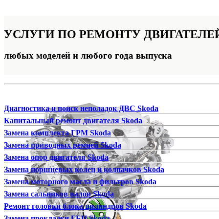
УСЛУГИ ПО РЕМОНТУ
ДВИГАТЕЛЕ
любых моделей и любого года выпуска
Диагностика и поиск неполадок ДВС Skoda
Капитальный ремонт двигателя Skoda
Замена комплекта ГРМ Skoda
Замена приводных ремней Skoda
Замена опор двигателя Skoda
Замена поршневых колец и колпачков Skoda
Замена моторного масла и фильтров Skoda
Замена сальников валов Skoda
Ремонт головки блока цилиндров Skoda
Замена прокладки ГБЦ Skoda