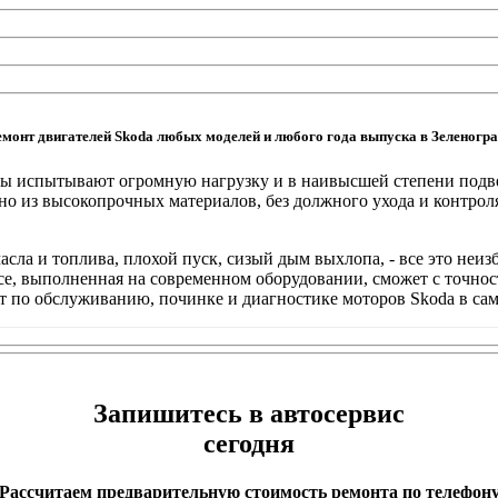
емонт двигателей Skoda любых моделей и любого года выпуска в Зеленогра
змы испытывают огромную нагрузку и в наивысшей степени подве
из высокопрочных материалов, без должного ухода и контроля 
сла и топлива, плохой пуск, сизый дым выхлопа, - все это неиз
исе, выполненная на современном оборудовании, сможет с точнос
 по обслуживанию, починке и диагностике моторов Skoda в сам
Запишитесь в автосервис
сегодня
Рассчитаем предварительную стоимость ремонта по телефон