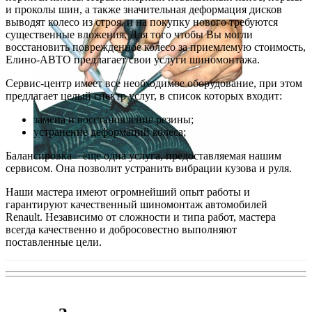
и проколы шин, а также значительная деформация дисков
выводят колесо из строя, и на покупку нового требуются
существенные вложения. Для того чтобы Вы могли
восстановить поврежденное колесо за приемлемую стоимость,
Елино-АВТО предлагает свои услуги шиномонтажа.
Сервис-центр имеет все необходимое оборудование, при этом
предлагает целый спектр услуг, в список которых входит:
замена и восстановление резины;
устранение деформаций колеса;
Балансировка – еще одна услуга, предоставляемая нашим
сервисом. Она позволит устранить вибрации кузова и руля.
Наши мастера имеют огромнейший опыт работы и
гарантируют качественный шиномонтаж автомобилей
Renault. Независимо от сложности и типа работ, мастера
всегда качественно и добросовестно выполняют
поставленные цели.