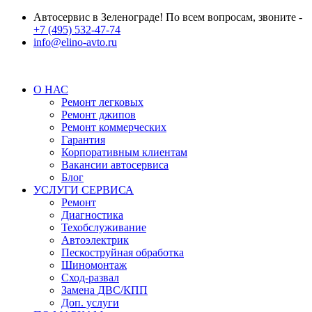
Автосервис в Зеленограде! По всем вопросам, звоните -
+7 (495) 532-47-74
info@elino-avto.ru
О НАС
Ремонт легковых
Ремонт джипов
Ремонт коммерческих
Гарантия
Корпоративным клиентам
Вакансии автосервиса
Блог
УСЛУГИ СЕРВИСА
Ремонт
Диагностика
Техобслуживание
Автоэлектрик
Пескоструйная обработка
Шиномонтаж
Сход-развал
Замена ДВС/КПП
Доп. услуги