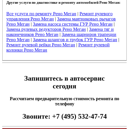
Другие услуги по диагностике и ремонту автомобилей Рено Меган:
Все услуги по ремонту Рено Меган
|
Ремонт рулевого
управления Рено Меган
|
Замена маятниковых рычагов
Рено Меган
|
Замена насоса системы ГУР Рено Меган
|
Замена рулевых редукторов Рено Меган
|
Замена тяг и
наконечников Рено Меган
|
Замена шарниров трапеции
Рено Меган
|
Замена шлангов и трубок ГУР Рено Меган
|
Ремонт рулевой рейки Рено Меган
|
Ремонт рулевой
колонки Рено Меган
Запишитесь в автосервис
сегодня
Рассчитаем предварительную стоимость ремонта по
телефону
Звоните:
+7 (495) 532-47-74