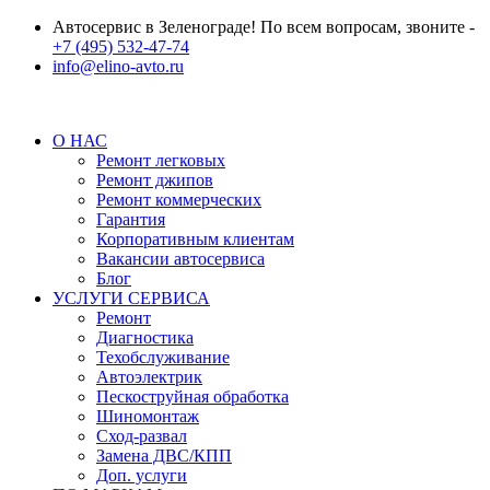
Автосервис в Зеленограде! По всем вопросам, звоните -
+7 (495) 532-47-74
info@elino-avto.ru
О НАС
Ремонт легковых
Ремонт джипов
Ремонт коммерческих
Гарантия
Корпоративным клиентам
Вакансии автосервиса
Блог
УСЛУГИ СЕРВИСА
Ремонт
Диагностика
Техобслуживание
Автоэлектрик
Пескоструйная обработка
Шиномонтаж
Сход-развал
Замена ДВС/КПП
Доп. услуги