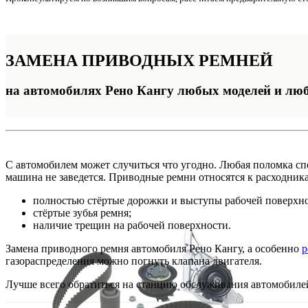
ЗАМЕНА
ПРИВОДНЫХ РЕМНЕЙ
на автомобилях Рено Кангу любых моделей и люб
С автомобилем может случиться что угодно. Любая поломка спо
машина не заведется. Приводные ремни относятся к расходника
полностью стёртые дорожки и выступы рабочей поверхно
стёртые зубья ремня;
наличие трещин на рабочей поверхности.
Замена приводного ремня автомобиля Рено Кангу, а особенно
р
газораспределения можно погнуть клапана двигателя.
Лучше всего обратиться на станцию обслуживания автомобиле