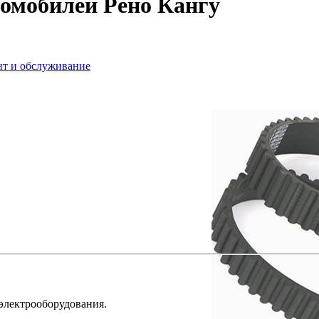
омобилей Рено Кангу
нт и обслуживание
 электрооборудования.