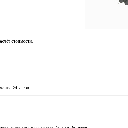
асчёт стоимости.
чение 24 часов.
имость ремонта и запишем на удобное для Вас время.