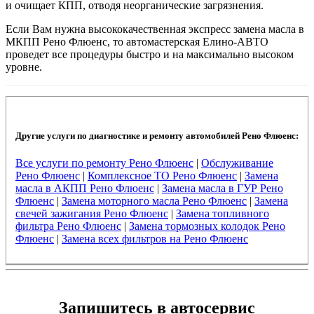
и очищает КПП, отводя неорганические загрязнения.
Если Вам нужна высококачественная экспресс замена масла в
МКПП Рено Флюенс, то автомастерская Елино-АВТО
проведет все процедуры быстро и на максимально высоком
уровне.
Другие услуги по диагностике и ремонту автомобилей Рено Флюенс:
Все услуги по ремонту Рено Флюенс
|
Обслуживание
Рено Флюенс
|
Комплексное ТО Рено Флюенс
|
Замена
масла в АКПП Рено Флюенс
|
Замена масла в ГУР Рено
Флюенс
|
Замена моторного масла Рено Флюенс
|
Замена
свечей зажигания Рено Флюенс
|
Замена топливного
фильтра Рено Флюенс
|
Замена тормозных колодок Рено
Флюенс
|
Замена всех фильтров на Рено Флюенс
Запишитесь в автосервис