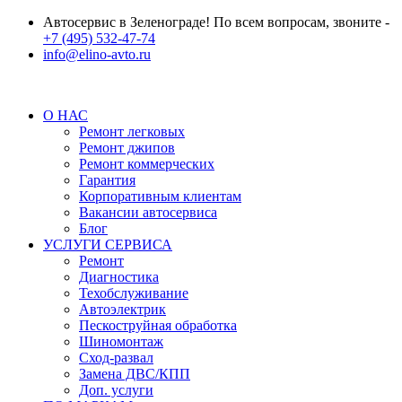
Автосервис в Зеленограде! По всем вопросам, звоните -
+7 (495) 532-47-74
info@elino-avto.ru
О НАС
Ремонт легковых
Ремонт джипов
Ремонт коммерческих
Гарантия
Корпоративным клиентам
Вакансии автосервиса
Блог
УСЛУГИ СЕРВИСА
Ремонт
Диагностика
Техобслуживание
Автоэлектрик
Пескоструйная обработка
Шиномонтаж
Сход-развал
Замена ДВС/КПП
Доп. услуги