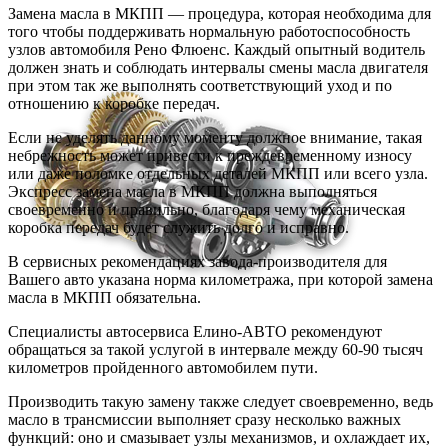
Замена масла в МКПП — процедура, которая необходима для
того чтобы поддерживать нормальную работоспособность
узлов автомобиля Рено Флюенс. Каждый опытный водитель
должен знать и соблюдать интервалы смены масла двигателя
при этом так же выполнять соответствующий уход и по
отношению к коробке передач.
Если не уделять данному моменту должное внимание, такая
небрежность может привести к преждевременному износу
или даже поломке отдельных деталей МКПП или всего узла.
Экспресс замена масла в МКПП должна выполняться
своевременно и правильно, благодаря чему механическая
коробка передач будет служить долго и исправно.
В сервисных рекомендациях завода-производителя для
Вашего авто указана норма километража, при которой замена
масла в МКПП обязательна.
Специалисты автосервиса Елино-АВТО рекомендуют
обращаться за такой услугой в интервале между 60-90 тысяч
километров пройденного автомобилем пути.
Производить такую замену также следует своевременно, ведь
масло в трансмиссии выполняет сразу несколько важных
функций: оно и смазывает узлы механизмов, и охлаждает их,