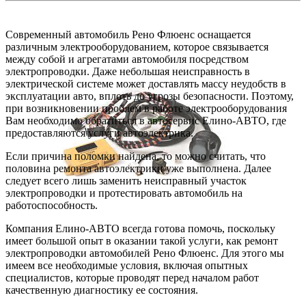
Современный автомобиль Рено Флюенс оснащается
различным электрооборудованием, которое связывается
между собой и агрегатами автомобиля посредством
электропроводки. Даже небольшая неисправность в
электрической системе может доставлять массу неудобств в
эксплуатации авто, вплоть до угрозы безопасности. Поэтому,
при возникновении проблем в работе электрооборудования
Вам необходимо обратиться в автосервис Елино-АВТО, где
предоставляются услуги автоэлектрика.
Если причина поломки найдена, то можно считать, что
половина ремонта автоэлектрики уже выполнена. Далее
следует всего лишь заменить неисправный участок
электропроводки и протестировать автомобиль на
работоспособность.
Компания Елино-АВТО всегда готова помочь, поскольку
имеет большой опыт в оказании такой услуги, как ремонт
электропроводки автомобилей Рено Флюенс. Для этого мы
имеем все необходимые условия, включая опытных
специалистов, которые проводят перед началом работ
качественную диагностику ее состояния.