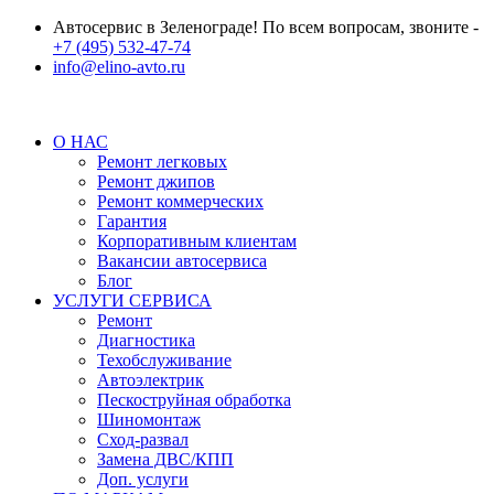
Автосервис в Зеленограде! По всем вопросам, звоните -
+7 (495) 532-47-74
info@elino-avto.ru
О НАС
Ремонт легковых
Ремонт джипов
Ремонт коммерческих
Гарантия
Корпоративным клиентам
Вакансии автосервиса
Блог
УСЛУГИ СЕРВИСА
Ремонт
Диагностика
Техобслуживание
Автоэлектрик
Пескоструйная обработка
Шиномонтаж
Сход-развал
Замена ДВС/КПП
Доп. услуги