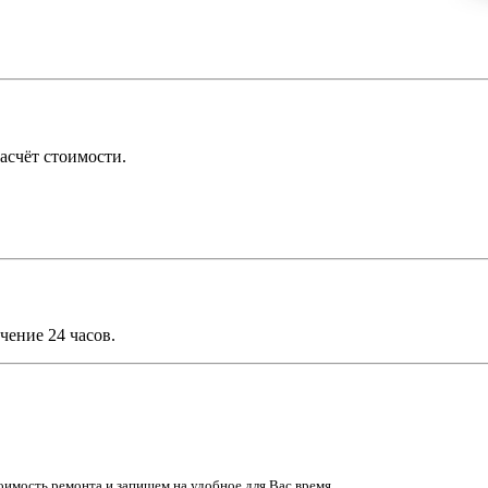
асчёт стоимости.
чение 24 часов.
имость ремонта и запишем на удобное для Вас время.