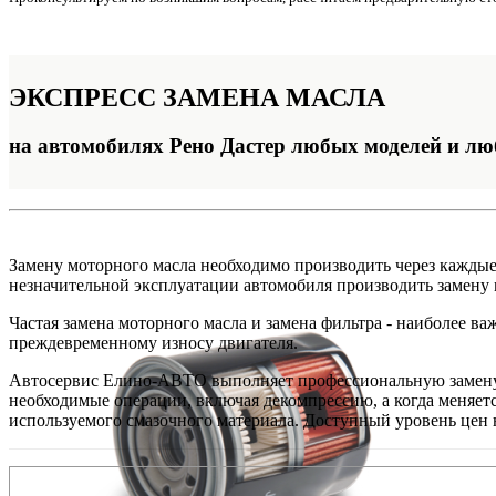
ЭКСПРЕСС
ЗАМЕНА МАСЛА
на автомобилях Рено Дастер любых моделей и лю
Замену моторного масла необходимо производить через каждые 
незначительной эксплуатации автомобиля производить замену м
Частая замена моторного масла и замена фильтра - наиболее в
преждевременному износу двигателя.
Автосервис Елино-АВТО выполняет профессиональную замену в
необходимые операции, включая декомпрессию, а когда меняетс
используемого смазочного материала. Доступный уровень цен н