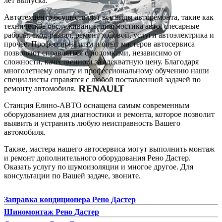
лет выпуска.
Автотехцентр осуществляет все виды авторемонта, такие как
техническое обслуживание, диагностика авто, слесарные
работы, сход-развал, ремонт ходовой, услуги автоэлектрика и
прочее. Профессионализм и опыт мастеров автосервиса
позволяют справляться с поломками, независимо от
сложности, качественно и за адекватную цену. Благодаря
многолетнему опыту и профессиональному обучению наши
специалисты справятся с любой поставленной задачей по
ремонту автомобиля.
Станция Елино-АВТО оснащена самым современным
оборудованием для диагностики и ремонта, которое позволит
выявить и устранить любую неисправность Вашего
автомобиля.
Также, мастера нашего автосервиса могут выполнить монтаж
и ремонт дополнительного оборудования Рено Дастер.
Оказать услугу по шумоизоляции и многое другое. Для
консультации по Вашей задаче, звоните.
Заправка кондиционера Рено Дастер
Шиномонтаж Рено Дастер