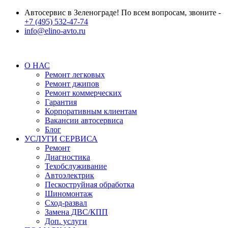
Автосервис в Зеленограде! По всем вопросам, звоните -
+7 (495) 532-47-74
info@elino-avto.ru
О НАС
Ремонт легковых
Ремонт джипов
Ремонт коммерческих
Гарантия
Корпоративным клиентам
Вакансии автосервиса
Блог
УСЛУГИ СЕРВИСА
Ремонт
Диагностика
Техобслуживание
Автоэлектрик
Пескоструйная обработка
Шиномонтаж
Сход-развал
Замена ДВС/КПП
Доп. услуги