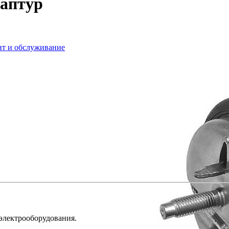
Каптур
нт и обслуживание
 электрооборудования.