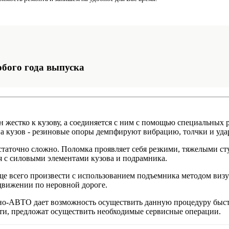
бого года выпуска
 жестко к кузову, а соединяется с ним с помощью специальных р
на кузов - резиновые опоры демпфируют вибрацию, толчки и уда
статочно сложно. Поломка проявляет себя резкими, тяжелыми ст
я с силовыми элементами кузова и подрамника.
ще всего произвести с использованием подъемника методом визу
 движении по неровной дороге.
ино-АВТО дает возможность осуществить данную процедуру быст
ости, предложат осуществить необходимые сервисные операции.