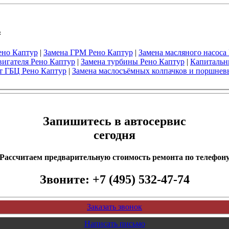
:
ено Каптур
|
Замена ГРМ Рено Каптур
|
Замена масляного насоса
вигателя Рено Каптур
|
Замена турбины Рено Каптур
|
Капитальн
т ГБЦ Рено Каптур
|
Замена маслосъёмных колпачков и поршневы
Запишитесь в автосервис
сегодня
Рассчитаем предварительную стоимость ремонта по телефон
Звоните:
+7 (495) 532-47-74
Заказать звонок
Написать письмо