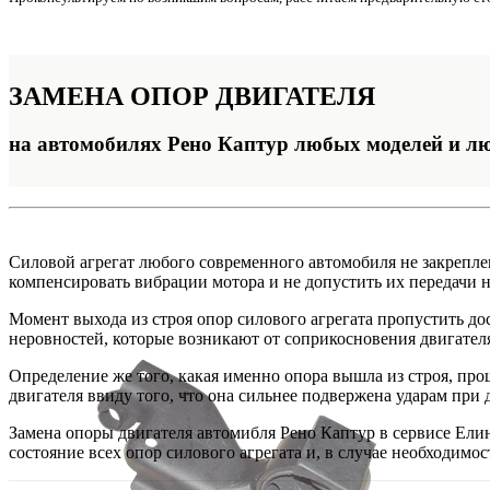
ЗАМЕНА
ОПОР ДВИГАТЕЛЯ
на автомобилях Рено Каптур любых моделей и лю
Силовой агрегат любого современного автомобиля не закреплен
компенсировать вибрации мотора и не допустить их передачи 
Момент выхода из строя опор силового агрегата пропустить до
неровностей, которые возникают от соприкосновения двигател
Определение же того, какая именно опора вышла из строя, про
двигателя ввиду того, что она сильнее подвержена ударам при
Замена опоры двигателя автомибля Рено Каптур в сервисе Ел
состояние всех опор силового агрегата и, в случае необходим