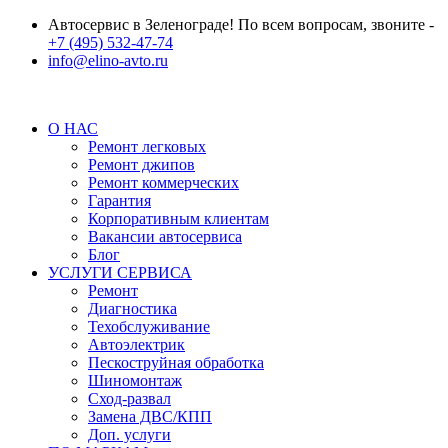
Автосервис в Зеленограде! По всем вопросам, звоните -
+7 (495) 532-47-74
info@elino-avto.ru
О НАС
Ремонт легковых
Ремонт джипов
Ремонт коммерческих
Гарантия
Корпоративным клиентам
Вакансии автосервиса
Блог
УСЛУГИ СЕРВИСА
Ремонт
Диагностика
Техобслуживание
Автоэлектрик
Пескоструйная обработка
Шиномонтаж
Сход-развал
Замена ДВС/КПП
Доп. услуги