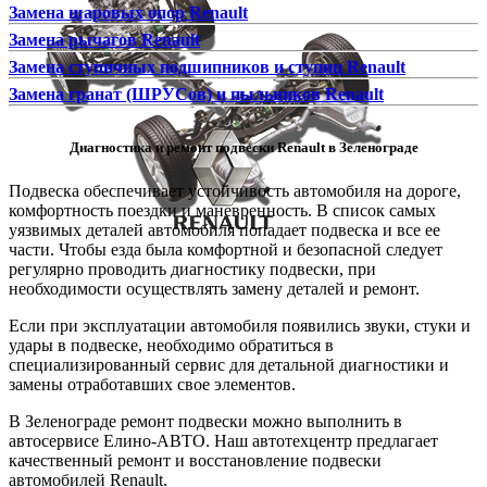
Замена шаровых опор Renault
Замена рычагов Renault
Замена ступичных подшипников и ступиц Renault
Замена гранат (ШРУСов) и пыльников Renault
Диагностика и ремонт подвески Renault в Зеленограде
Подвеска обеспечивает устойчивость автомобиля на дороге,
комфортность поездки и маневренность. В список самых
уязвимых деталей автомобиля попадает подвеска и все ее
части. Чтобы езда была комфортной и безопасной следует
регулярно проводить диагностику подвески, при
необходимости осуществлять замену деталей и ремонт.
Если при эксплуатации автомобиля появились звуки, стуки и
удары в подвеске, необходимо обратиться в
специализированный сервис для детальной диагностики и
замены отработавших свое элементов.
В Зеленограде ремонт подвески можно выполнить в
автосервисе Елино-АВТО. Наш автотехцентр предлагает
качественный ремонт и восстановление подвески
автомобилей Renault.