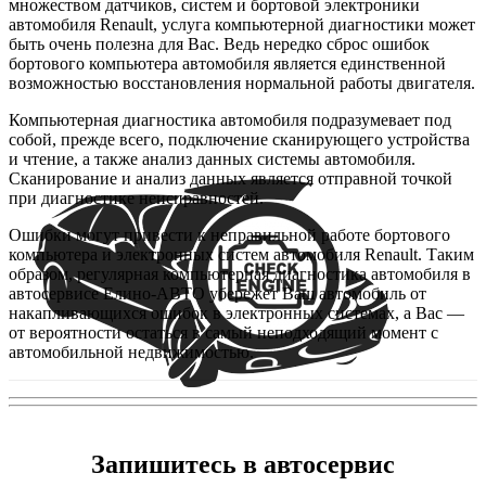
множеством датчиков, систем и бортовой электроники
автомобиля Renault, услуга компьютерной диагностики может
быть очень полезна для Вас. Ведь нередко сброс ошибок
бортового компьютера автомобиля является единственной
возможностью восстановления нормальной работы двигателя.
Компьютерная диагностика автомобиля подразумевает под
собой, прежде всего, подключение сканирующего устройства
и чтение, а также анализ данных системы автомобиля.
Сканирование и анализ данных является отправной точкой
при диагностике неисправностей.
Ошибки могут привести к неправильной работе бортового
компьютера и электронных систем автомобиля Renault. Таким
образом, регулярная компьютерная диагностика автомобиля в
автосервисе Елино-АВТО убережет Ваш автомобиль от
накапливающихся ошибок в электронных системах, а Вас —
от вероятности остаться в самый неподходящий момент c
автомобильной недвижимостью.
Запишитесь в автосервис