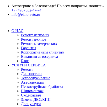
Автосервис в Зеленограде! По всем вопросам, звоните -
+7 (495) 532-47-74
info@elino-avto.ru
О НАС
Ремонт легковых
Ремонт джипов
Ремонт коммерческих
Гарантия
Корпоративным клиентам
Вакансии автосервиса
Блог
УСЛУГИ СЕРВИСА
Ремонт
Диагностика
Техобслуживание
Автоэлектрик
Пескоструйная обработка
Шиномонтаж
Сход-развал
Замена ДВС/КПП
Доп. услуги