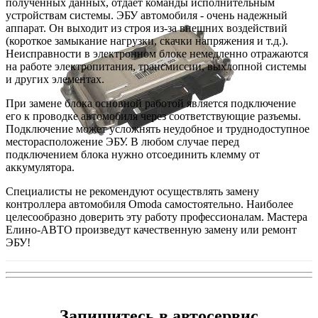
полученных данных, отдает команды исполнительным
устройствам системы. ЭБУ автомобиля - очень надежный
аппарат. Он выходит из строя из-за внешних воздействий
(короткое замыкание нагрузки, скачки напряжения и т.д.).
Неисправности в электронном блоке немедленно отражаются
на работе электропитания, трансмиссии, выхлопной системы
и других элементах.
При замене блока основной работой является подключение
его к проводке автомобиля через соответствующие разъемы.
Подключение может усложнять неудобное и труднодоступное
месторасположение ЭБУ. В любом случае перед
подключением блока нужно отсоединить клемму от
аккумулятора.
Специалисты не рекомендуют осуществлять замену
контроллера автомобиля Omoda самостоятельно. Наиболее
целесообразно доверить эту работу профессионалам. Мастера
Елино-АВТО произведут качественную замену или ремонт
ЭБУ!
Запишитесь в автосервис