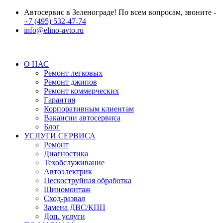
Автосервис в Зеленограде! По всем вопросам, звоните -
+7 (495) 532-47-74
info@elino-avto.ru
О НАС
Ремонт легковых
Ремонт джипов
Ремонт коммерческих
Гарантия
Корпоративным клиентам
Вакансии автосервиса
Блог
УСЛУГИ СЕРВИСА
Ремонт
Диагностика
Техобслуживание
Автоэлектрик
Пескоструйная обработка
Шиномонтаж
Сход-развал
Замена ДВС/КПП
Доп. услуги