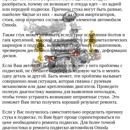
разобраться, почему он возникает и откуда идет – из задней
или передней подвески. Причины стука могут быть разные,
наиболее частые из них – выход из строя амортизаторов,
стоек, опор и прочих составляющих элементов автомобиля
Omoda.
Также стук может возникать вследствие ослабления болтов и
гаек креплений, высокой изношенности резинометаллических
шарниров и подушек, выработки ступичных подшипников,
чрезмерном дисбалансе передних и задних колес, деформации
дисков.
Если Ваш автомобиль говорит о том, что у него проблемы с
подвеской, не спешите перебирать ходовую часть и менять
одну деталь за другой. Быть может, эти проблемы вызывает
совершенно иная ситуация, которая связана с рулевым
механизмом или даже креплениями двигателя. Проведите
полную диагностику машины для выявления неполадок,
чтобы точно устранить возникшие неприятные стуки. Это
поможет Вам легко получить хороший результат ремонта.
Если у Вас получилось самостоятельно определить причину
стука в подвеске, то Вам будет проще сориентироваться по
цене необходимого ремонта подвески. Для более точной
диагностики и ремонта подвески автомобиля Omoda