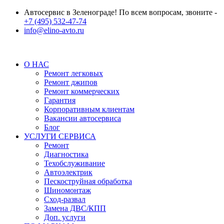
Автосервис в Зеленограде! По всем вопросам, звоните -
+7 (495) 532-47-74
info@elino-avto.ru
О НАС
Ремонт легковых
Ремонт джипов
Ремонт коммерческих
Гарантия
Корпоративным клиентам
Вакансии автосервиса
Блог
УСЛУГИ СЕРВИСА
Ремонт
Диагностика
Техобслуживание
Автоэлектрик
Пескоструйная обработка
Шиномонтаж
Сход-развал
Замена ДВС/КПП
Доп. услуги