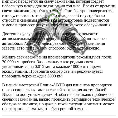
импульс передается на свечу зажигания, которая создает
небольшую искру для поджигания топлива. Время от времени
свечи зажигания требуют замены. Они быстро подвергаются
износу, но стоят относительно недорого. Это устройство
относят к сменным элементам авто, которые подвергаются
замене в процессе регулярного технического обслуживания.
Доступная услуга замена свечей зажигания поможет
автовладельцам быстро вернуть работоспособность своего
автомобиля Nissan. С неисправностью свечей зажигания
завести авто привычным способом будет невозможно.
Менять свечи зажигания производители рекомендуют после
30.000 км пробега. Зазор между электродами свечи
увеличивается на 0.015 мм за каждые 1000 км за время
эксплуатации. Проводить осмотр свечей рекомендуется
проводить через каждые 5000 км.
В нашей мастерской Елино-АВТО для клиентов проводится
профессиональная замена свечей зажигания автомобилей
Nissan по доступным ценам. Чтобы не возникало проблем со
свечами зажигания, важно проводить регулярное техническое
обслуживание авто, но даже в такой ситуации элемент может
неожиданно сломаться, требуя срочной замены.