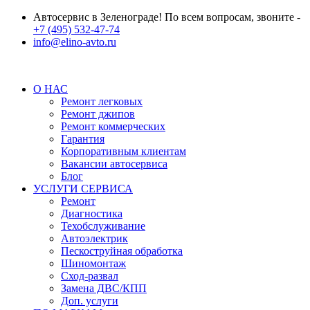
Автосервис в Зеленограде! По всем вопросам, звоните -
+7 (495) 532-47-74
info@elino-avto.ru
О НАС
Ремонт легковых
Ремонт джипов
Ремонт коммерческих
Гарантия
Корпоративным клиентам
Вакансии автосервиса
Блог
УСЛУГИ СЕРВИСА
Ремонт
Диагностика
Техобслуживание
Автоэлектрик
Пескоструйная обработка
Шиномонтаж
Сход-развал
Замена ДВС/КПП
Доп. услуги