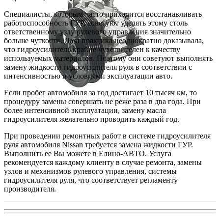
Специалисты, которым часто приходится восстанавливать
работоспособность ГУР, советуют уделять этому столь
ответственному узлу рулевого управления значительно
больше чуткости. Да и практика неоднократно доказывала,
что гидроусилитель крайне чувствителен к качеству
используемых материалов. Поэтому они советуют выполнять
замену жидкости гидроусилителя руля в соответствии с
интенсивностью и условиями эксплуатации авто.
Если пробег автомобиля за год достигает 10 тысяч км, то
процедуру замены совершать не реже раза в два года. При
более интенсивной эксплуатации, замену масла
гидроусилителя желательно проводить каждый год.
При проведении ремонтных работ в системе гидроусилителя
руля автомобиля Nissan требуется замена жидкости ГУР.
Выполнить ее Вы можете в Елино-АВТО. Услуга
рекомендуется каждому клиенту в случае ремонта, замены
узлов и механизмов рулевого управления, системы
гидроусилителя руля, что соответствует регламенту
производителя.