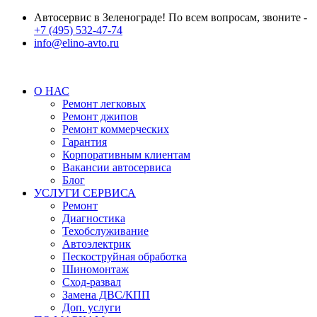
Автосервис в Зеленограде! По всем вопросам, звоните -
+7 (495) 532-47-74
info@elino-avto.ru
О НАС
Ремонт легковых
Ремонт джипов
Ремонт коммерческих
Гарантия
Корпоративным клиентам
Вакансии автосервиса
Блог
УСЛУГИ СЕРВИСА
Ремонт
Диагностика
Техобслуживание
Автоэлектрик
Пескоструйная обработка
Шиномонтаж
Сход-развал
Замена ДВС/КПП
Доп. услуги