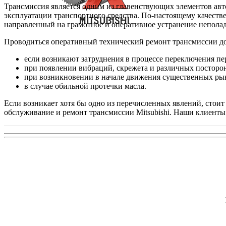
Трансмиссия является одним из главенствующих элементов ав
эксплуатации транспортного средства. По-настоящему качест
направленный на грамотное и оперативное устранение непола
Проводиться оперативный технический ремонт трансмиссии д
если возникают затруднения в процессе переключения пе
при появлении вибраций, скрежета и различных посторо
при возникновении в начале движения существенных ры
в случае обильной протечки масла.
Если возникает хотя бы одно из перечисленных явлений, стои
обслуживание и ремонт трансмиссии Mitsubishi. Наши клиент