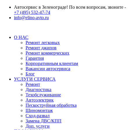
Автосервис в Зеленограде! По всем вопросам, звоните -
+7 (495) 532-47-74
info@elino-avto.ru
О НАС
Ремонт легковых
Ремонт джипов
Ремонт коммерческих
Гарантия
Корпоративным клиентам
Вакансии автосервиса
Блог
УСЛУГИ СЕРВИСА
Ремонт
Диагностика
Техобслуживание
Автоэлектрик
Пескоструйная обработка
Шиномонтаж
Сход-развал
Замена ДВС/КПП
Доп. услуги