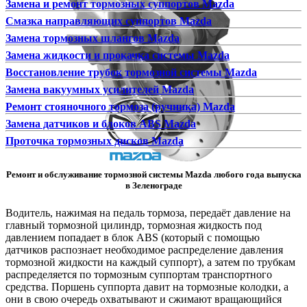
Замена и ремонт тормозных суппортов Mazda
Смазка направляющих суппортов Mazda
Замена тормозных шлангов Mazda
Замена жидкости и прокачка системы Mazda
Восстановление трубок тормозной системы Mazda
Замена вакуумных усилителей Mazda
Ремонт стояночного тормоза (ручника) Mazda
Замена датчиков и блоков ABS Mazda
Проточка тормозных дисков Mazda
Ремонт и обслуживание тормозной системы Mazda любого года выпуска
в Зеленограде
Водитель, нажимая на педаль тормоза, передаёт давление на
главный тормозной цилиндр, тормозная жидкость под
давлением попадает в блок ABS (который с помощью
датчиков распознает необходимое распределение давления
тормозной жидкости на каждый суппорт), а затем по трубкам
распределяется по тормозным суппортам транспортного
средства. Поршень суппорта давит на тормозные колодки, а
они в свою очередь охватывают и сжимают вращающийся