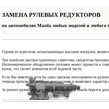
ЗАМЕНА
РУЛЕВЫХ РЕДУКТОРОВ
на автомобилях Mazda любых моделей и любого 
Одним из агрегатов, испытывающих высокие нагрузки, являетс
Три наиболее распространенных симптома, свидетельствующих о
Несвоевременное обнаружение поломки может привести к тому, 
валов, что грозит ремонтом всей ходовой части.
Если Вы заметили хотя бы один признак неисправности рулево
очередь производят полную диагностику и выявляют характер 
За ремонт рулевых редукторов автомобилей Mazda берется дал