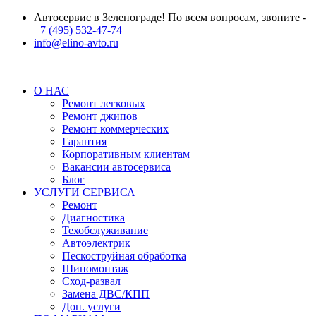
Автосервис в Зеленограде! По всем вопросам, звоните -
+7 (495) 532-47-74
info@elino-avto.ru
О НАС
Ремонт легковых
Ремонт джипов
Ремонт коммерческих
Гарантия
Корпоративным клиентам
Вакансии автосервиса
Блог
УСЛУГИ СЕРВИСА
Ремонт
Диагностика
Техобслуживание
Автоэлектрик
Пескоструйная обработка
Шиномонтаж
Сход-развал
Замена ДВС/КПП
Доп. услуги