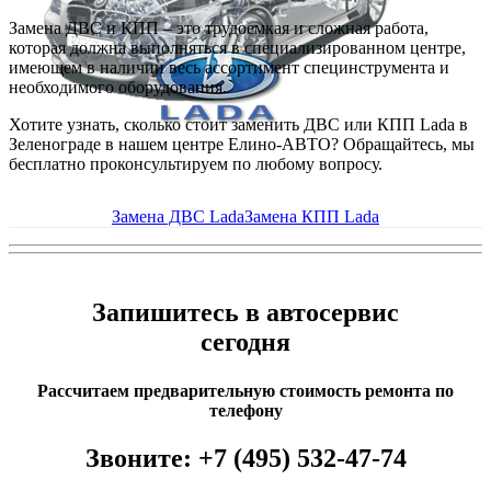
Замена ДВС и КПП – это трудоемкая и сложная работа,
которая должна выполняться в специализированном центре,
имеющем в наличии весь ассортимент специнструмента и
необходимого оборудования.
Хотите узнать, сколько стоит заменить ДВС или КПП Lada в
Зеленограде в нашем центре Елино-АВТО? Обращайтесь, мы
бесплатно проконсультируем по любому вопросу.
Замена ДВС Lada
Замена КПП Lada
Запишитесь в автосервис
сегодня
Рассчитаем предварительную стоимость ремонта по
телефону
Звоните:
+7 (495) 532-47-74