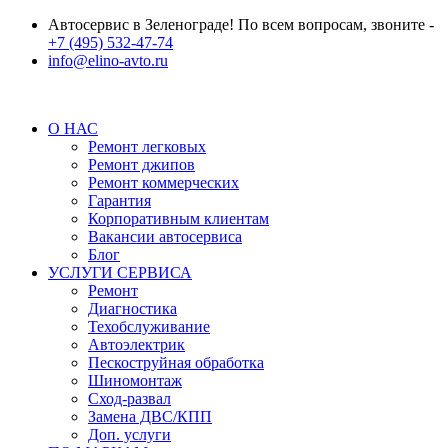
Автосервис в Зеленограде! По всем вопросам, звоните -
+7 (495) 532-47-74
info@elino-avto.ru
О НАС
Ремонт легковых
Ремонт джипов
Ремонт коммерческих
Гарантия
Корпоративным клиентам
Вакансии автосервиса
Блог
УСЛУГИ СЕРВИСА
Ремонт
Диагностика
Техобслуживание
Автоэлектрик
Пескоструйная обработка
Шиномонтаж
Сход-развал
Замена ДВС/КПП
Доп. услуги