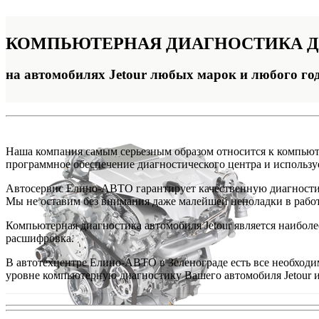
КОМПЬЮТЕРНАЯ
ДИАГНОСТИКА Д
на автомобилях Jetour любых марок и любого го
Наша компания самым серьезным образом относится к компьюте
программное обеспечение диагностического центра и использ
Автосервис Елино-АВТО гарантирует качественную диагностик
Мы не оставим без внимания даже малейшей неполадки в работе
Компьютерная диагностика автомобиля Jetour является наибол
расшифровка.
В автотехцентре Елино-АВТО в Зеленограде есть все необход
уровне компьютерную диагностику Вашего автомобиля Jetour 