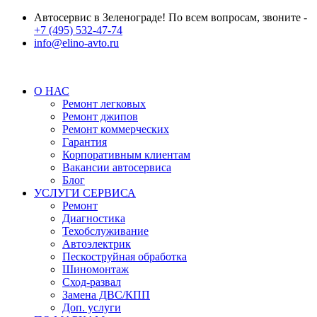
Автосервис в Зеленограде! По всем вопросам, звоните -
+7 (495) 532-47-74
info@elino-avto.ru
О НАС
Ремонт легковых
Ремонт джипов
Ремонт коммерческих
Гарантия
Корпоративным клиентам
Вакансии автосервиса
Блог
УСЛУГИ СЕРВИСА
Ремонт
Диагностика
Техобслуживание
Автоэлектрик
Пескоструйная обработка
Шиномонтаж
Сход-развал
Замена ДВС/КПП
Доп. услуги