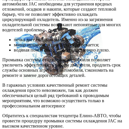
автомобилях JAC необходимы для устранения вредных
отложений, осадков и накипи, которые создают тепловой
барьер, что не позволяет эффективно охлаждать
циркулирующий охладитель. Именно из-за загрязнения
охладительной системы возникают непонятные для многих
водителей проблемы:
печка дает слишком мало тепла;
мотор автомобиля то и дело перегревается;
водяная помпа стала работать достаточно плохо.
Промывка системы охлаждения автомобиля позволяет
увеличить эффективность работы двигателя, продлить срок
службы основных агрегатов автомобиля, сэкономить на
ремонте и замене дорогостоящих деталей.
В гаражных условиях качественный ремонт системы
охлаждения просто невозможен, так как должен
обеспечиваться целый ряд требований к проводимым
мероприятиям, что возможно осуществить только в
профессиональном автосервисе
Обратитесь к специалистам техцентра Елино-АВТО, чтобы
провести процедуру промывки системы охлаждения JAC на
высоком качественном уровне.