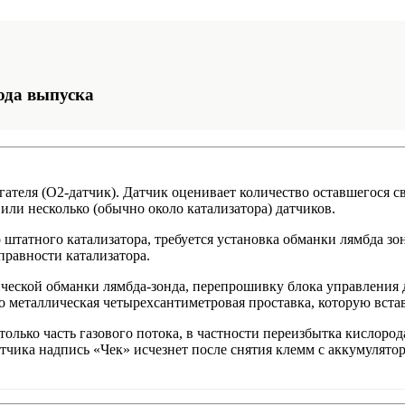
ода выпуска
гателя (O2-датчик). Датчик оценивает количество оставшегося 
или несколько (обычно около катализатора) датчиков.
штатного катализатора, требуется установка обманки лямбда зонда
правности катализатора.
еской обманки лямбда-зонда, перепрошивку блока управления д
о металлическая четырехсантиметровая проставка, которую встав
только часть газового потока, в частности переизбытка кислоро
атчика надпись «Чек» исчезнет после снятия клемм с аккумулят