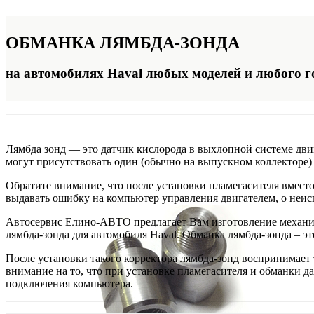
ОБМАНКА
ЛЯМБДА-ЗОНДА
на автомобилях Haval любых моделей и любого г
Лямбда зонд — это датчик кислорода в выхлопной системе дви
могут присутствовать один (обычно на выпускном коллекторе) 
Обратите внимание, что после установки пламегасителя вместо 
выдавать ошибку на компьютер управления двигателем, о неис
Автосервис Елино-АВТО предлагает Вам изготовление механич
лямбда-зонда для автомобиля Haval. Обманка лямбда-зонда – эт
После установки такого корректора лямбда-зонд воспринимает 
внимание на то, что при установке пламегасителя и обманки д
подключения компьютера.