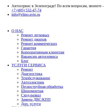
Автосервис в Зеленограде! По всем вопросам, звоните -
+7 (495) 532-47-74
info@elino-avto.ru
О НАС
Ремонт легковых
Ремонт джипов
Ремонт коммерческих
Гарантия
Корпоративным клиентам
Вакансии автосервиса
Блог
УСЛУГИ СЕРВИСА
Ремонт
Диагностика
Техобслуживание
Автоэлектрик
Пескоструйная обработка
Шиномонтаж
Сход-развал
Замена ДВС/КПП
Доп. услуги