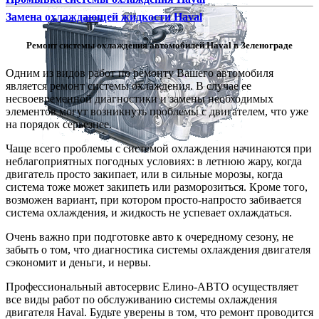
Замена охлаждающей жидкости Haval
Ремонт системы охлаждения автомобилей Haval в Зеленограде
Одним из видов работ по ремонту Вашего автомобиля
является ремонт системы охлаждения. В случае ее
несвоевременной диагностики и замены необходимых
элементов могут возникнуть проблемы с двигателем, что уже
на порядок серьезнее.
Чаще всего проблемы с системой охлаждения начинаются при
неблагоприятных погодных условиях: в летнюю жару, когда
двигатель просто закипает, или в сильные морозы, когда
система тоже может закипеть или разморозиться. Кроме того,
возможен вариант, при котором просто-напросто забивается
система охлаждения, и жидкость не успевает охлаждаться.
Очень важно при подготовке авто к очередному сезону, не
забыть о том, что диагностика системы охлаждения двигателя
сэкономит и деньги, и нервы.
Профессиональный автосервис Елино-АВТО осуществляет
все виды работ по обслуживанию системы охлаждения
двигателя Haval. Будьте уверены в том, что ремонт проводится