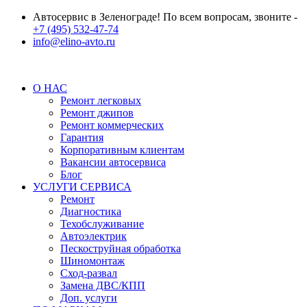
Автосервис в Зеленограде! По всем вопросам, звоните -
+7 (495) 532-47-74
info@elino-avto.ru
О НАС
Ремонт легковых
Ремонт джипов
Ремонт коммерческих
Гарантия
Корпоративным клиентам
Вакансии автосервиса
Блог
УСЛУГИ СЕРВИСА
Ремонт
Диагностика
Техобслуживание
Автоэлектрик
Пескоструйная обработка
Шиномонтаж
Сход-развал
Замена ДВС/КПП
Доп. услуги