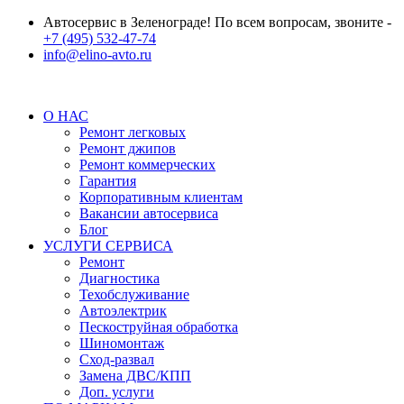
Автосервис в Зеленограде! По всем вопросам, звоните -
+7 (495) 532-47-74
info@elino-avto.ru
О НАС
Ремонт легковых
Ремонт джипов
Ремонт коммерческих
Гарантия
Корпоративным клиентам
Вакансии автосервиса
Блог
УСЛУГИ СЕРВИСА
Ремонт
Диагностика
Техобслуживание
Автоэлектрик
Пескоструйная обработка
Шиномонтаж
Сход-развал
Замена ДВС/КПП
Доп. услуги