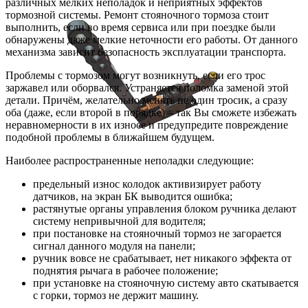
различных мелких неполадок и неприятных эффектов
тормозной системы. Ремонт стояночного тормоза стоит
выполнить, если во время сервиса или при поездке были
обнаружены даже мелкие неточности его работы. От данного
механизма зависит безопасность эксплуатации транспорта.
Проблемы с тормозом могут возникнуть, если его трос
заржавел или оборвался. Устраняется поломка заменой этой
детали. Причём, желательно менять не один тросик, а сразу
оба (даже, если второй в порядке) – так Вы сможете избежать
неравномерности в их износе и предупредите повреждение
подобной проблемы в ближайшем будущем.
Наиболее распространенные неполадки следующие:
предельный износ колодок активизирует работу
датчиков, на экран БК выводится ошибка;
растянутые органы управления блоком ручника делают
систему непривычной для водителя;
при постановке на стояночный тормоз не загорается
сигнал данного модуля на панели;
ручник вовсе не срабатывает, нет никакого эффекта от
поднятия рычага в рабочее положение;
при установке на стояночную систему авто скатывается
с горки, тормоз не держит машину.