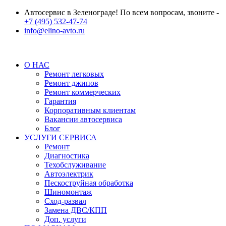
Автосервис в Зеленограде! По всем вопросам, звоните -
+7 (495) 532-47-74
info@elino-avto.ru
О НАС
Ремонт легковых
Ремонт джипов
Ремонт коммерческих
Гарантия
Корпоративным клиентам
Вакансии автосервиса
Блог
УСЛУГИ СЕРВИСА
Ремонт
Диагностика
Техобслуживание
Автоэлектрик
Пескоструйная обработка
Шиномонтаж
Сход-развал
Замена ДВС/КПП
Доп. услуги