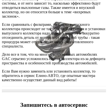
системы, и от него зависит то, насколько эффективно будут
отводиться выхлопные газы. Также имеется и впускной
коллектор, но он относится больше к теме «вихревых
заслонок».
Если сравнивать с фильтрами, то замена выпускного
коллектора происходит не так просто. Для снятия и установки
выпускного коллектора надо поднять машину и аккуратно
отсоединить деталь от мотора и от приемной трубы - такая
процедура может отнять около часа у подготовленного
специалиста.
Дело все в том, что на многих современных автомобилях
GAC серьезно усложнилось снятие коллектора из-за дефицита
пространства и особенностей производства автомобилей.
Если Вам нужно заменить или установить коллектор, то
обратитесь в сервис Елино-АВТО, где опытные мастера
качественно осуществят данный вид работы!
Запишитесь в автосервис