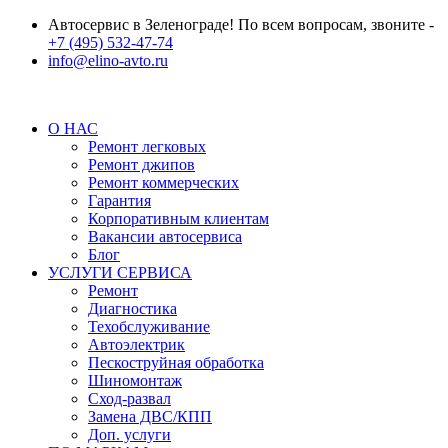
Автосервис в Зеленограде! По всем вопросам, звоните -
+7 (495) 532-47-74
info@elino-avto.ru
О НАС
Ремонт легковых
Ремонт джипов
Ремонт коммерческих
Гарантия
Корпоративным клиентам
Вакансии автосервиса
Блог
УСЛУГИ СЕРВИСА
Ремонт
Диагностика
Техобслуживание
Автоэлектрик
Пескоструйная обработка
Шиномонтаж
Сход-развал
Замена ДВС/КПП
Доп. услуги