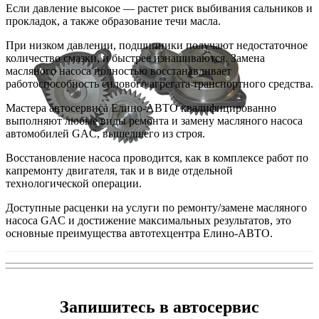
Если давление высокое — растет риск выбивания сальников и
прокладок, а также образование течи масла.
При низком давлении, подшипники получают недостаточное
количество смазки, и быстрее изнашиваются. Замена
масляного насоса полностью восстанавливает
работоспособность силового агрегата транспортного средства.
Мастера автосервиса Елино-АВТО квалифицированно
выполняют любые виды ремонта и замену масляного насоса
автомобилей GAC, вышедшего из строя.
Восстановление насоса проводится, как в комплексе работ по
капремонту двигателя, так и в виде отдельной
технологической операции.
Доступные расценки на услуги по ремонту/замене масляного
насоса GAC и достижение максимальных результатов, это
основные преимущества автотехцентра Елино-АВТО.
Запишитесь в автосервис