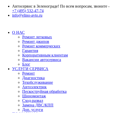
Автосервис в Зеленограде! По всем вопросам, звоните -
+7 (495) 532-47-74
info@elino-avto.ru
О НАС
Ремонт легковых
Ремонт джипов
Ремонт коммерческих
Гарантия
Корпоративным клиентам
Вакансии автосервиса
Блог
УСЛУГИ СЕРВИСА
Ремонт
Диагностика
Техобслуживание
Автоэлектрик
Пескоструйная обработка
Шиномонтаж
Сход-развал
Замена ДВС/КПП
Доп. услуги