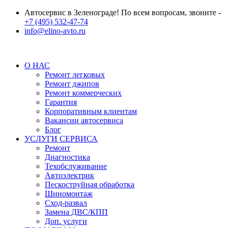
Автосервис в Зеленограде! По всем вопросам, звоните -
+7 (495) 532-47-74
info@elino-avto.ru
О НАС
Ремонт легковых
Ремонт джипов
Ремонт коммерческих
Гарантия
Корпоративным клиентам
Вакансии автосервиса
Блог
УСЛУГИ СЕРВИСА
Ремонт
Диагностика
Техобслуживание
Автоэлектрик
Пескоструйная обработка
Шиномонтаж
Сход-развал
Замена ДВС/КПП
Доп. услуги