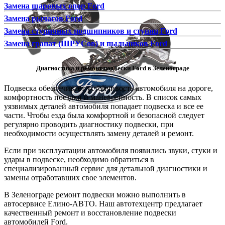
Замена шаровых опор Ford
Замена рычагов Ford
Замена ступичных подшипников и ступиц Ford
Замена гранат (ШРУСов) и пыльников Ford
Диагностика и ремонт подвески Ford в Зеленограде
Подвеска обеспечивает устойчивость автомобиля на дороге,
комфортность поездки и маневренность. В список самых
уязвимых деталей автомобиля попадает подвеска и все ее
части. Чтобы езда была комфортной и безопасной следует
регулярно проводить диагностику подвески, при
необходимости осуществлять замену деталей и ремонт.
Если при эксплуатации автомобиля появились звуки, стуки и
удары в подвеске, необходимо обратиться в
специализированный сервис для детальной диагностики и
замены отработавших свое элементов.
В Зеленограде ремонт подвески можно выполнить в
автосервисе Елино-АВТО. Наш автотехцентр предлагает
качественный ремонт и восстановление подвески
автомобилей Ford.