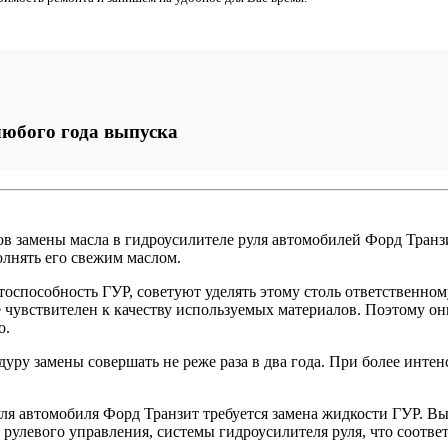
любого года выпуска
в замены масла в гидроусилителе руля автомобилей Форд Транзи
олнять его свежим маслом.
оспособность ГУР, советуют уделять этому столь ответственному
е чувствителен к качеству используемых материалов. Поэтому о
о.
едуру замены совершать не реже раза в два года. При более инт
ля автомобиля Форд Транзит требуется замена жидкости ГУР. В
 рулевого управления, системы гидроусилителя руля, что соотве