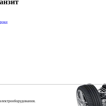
анзит
сроки
 электрооборудования.