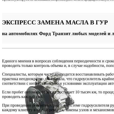
ЭКСПРЕСС
ЗАМЕНА МАСЛА В ГУР
на автомобилях Форд Транзит любых моделей и 
Единого мнения в вопросах соблюдения периодичности и сроко
проводить только контроль объема и, в случае надобности, поп
Специалисты, которым часто приходится восстанавливать работ
практика неоднократно доказывала, что гидроусилитель крайн
соответствии с интенсивностью и условиями эксплуатации авт
Если пробег автомобиля за год достигает 10 тысяч км, то проц
проводить каждый год.
При проведении ремонтных работ в системе гидроусилителя ру
каждому клиенту в случае ремонта, замены узлов и механизмов