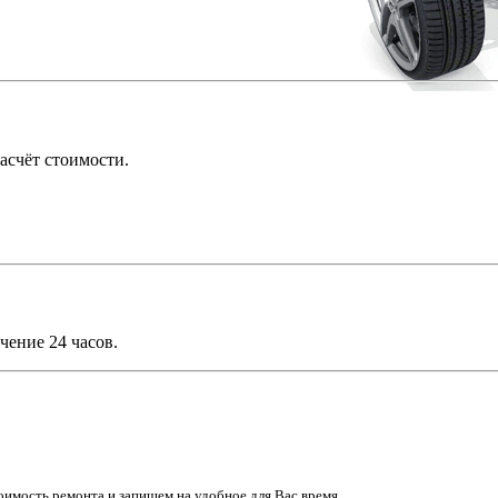
асчёт стоимости.
чение 24 часов.
имость ремонта и запишем на удобное для Вас время.