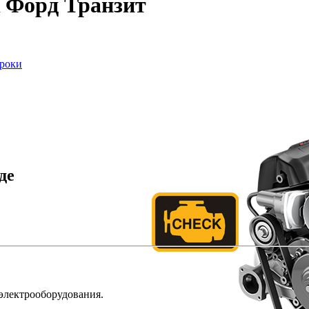
к Форд Транзит
сроки
де
 электрооборудования.