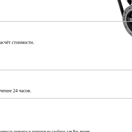
асчёт стоимости.
чение 24 часов.
имость ремонта и запишем на удобное для Вас время.