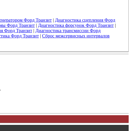
енератором Форд Транзит
|
Диагностика сцепления Форд
емы Форд Транзит
|
Диагностика форсунок Форд Транзит
|
ия Форд Транзит
|
Диагностика трансмиссии Форд
тика Форд Транзит
|
Сброс межсервисных интервалов
у