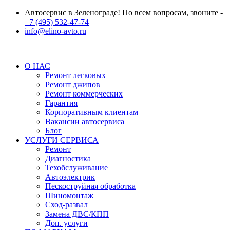
Автосервис в Зеленограде! По всем вопросам, звоните -
+7 (495) 532-47-74
info@elino-avto.ru
О НАС
Ремонт легковых
Ремонт джипов
Ремонт коммерческих
Гарантия
Корпоративным клиентам
Вакансии автосервиса
Блог
УСЛУГИ СЕРВИСА
Ремонт
Диагностика
Техобслуживание
Автоэлектрик
Пескоструйная обработка
Шиномонтаж
Сход-развал
Замена ДВС/КПП
Доп. услуги