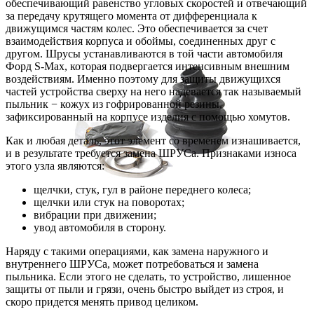
обеспечивающий равенство угловых скоростей и отвечающий
за передачу крутящего момента от дифференциала к
движущимся частям колес. Это обеспечивается за счет
взаимодействия корпуса и обоймы, соединенных друг с
другом. Шрусы устанавливаются в той части автомобиля
Форд S-Max, которая подвергается интенсивным внешним
воздействиям. Именно поэтому для защиты движущихся
частей устройства сверху на него надевается так называемый
пыльник − кожух из гофрированной резины,
зафиксированный на корпусе изделия с помощью хомутов.
Как и любая деталь, этот элемент со временем изнашивается,
и в результате требуется замена ШРУСа. Признаками износа
этого узла являются:
щелчки, стук, гул в районе переднего колеса;
щелчки или стук на поворотах;
вибрации при движении;
увод автомобиля в сторону.
Наряду с такими операциями, как замена наружного и
внутреннего ШРУСа, может потребоваться и замена
пыльника. Если этого не сделать, то устройство, лишенное
защиты от пыли и грязи, очень быстро выйдет из строя, и
скоро придется менять привод целиком.