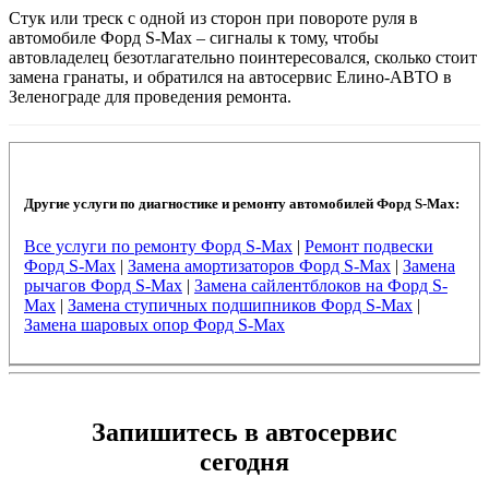
Стук или треск с одной из сторон при повороте руля в
автомобиле Форд S-Max – сигналы к тому, чтобы
автовладелец безотлагательно поинтересовался, сколько стоит
замена гранаты, и обратился на автосервис Елино-АВТО в
Зеленограде для проведения ремонта.
Другие услуги по диагностике и ремонту автомобилей Форд S-Max:
Все услуги по ремонту Форд S-Max
|
Ремонт подвески
Форд S-Max
|
Замена амортизаторов Форд S-Max
|
Замена
рычагов Форд S-Max
|
Замена сайлентблоков на Форд S-
Max
|
Замена ступичных подшипников Форд S-Max
|
Замена шаровых опор Форд S-Max
Запишитесь в автосервис
сегодня