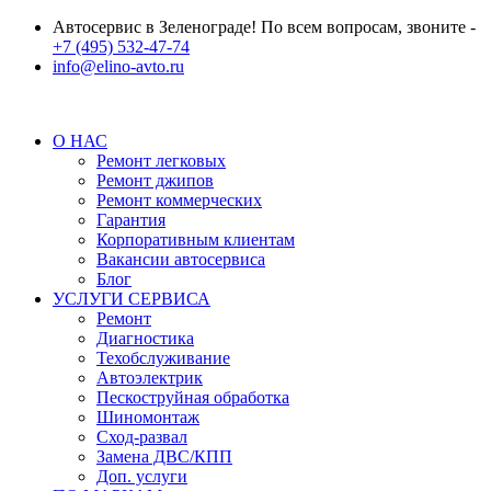
Автосервис в Зеленограде! По всем вопросам, звоните -
+7 (495) 532-47-74
info@elino-avto.ru
О НАС
Ремонт легковых
Ремонт джипов
Ремонт коммерческих
Гарантия
Корпоративным клиентам
Вакансии автосервиса
Блог
УСЛУГИ СЕРВИСА
Ремонт
Диагностика
Техобслуживание
Автоэлектрик
Пескоструйная обработка
Шиномонтаж
Сход-развал
Замена ДВС/КПП
Доп. услуги