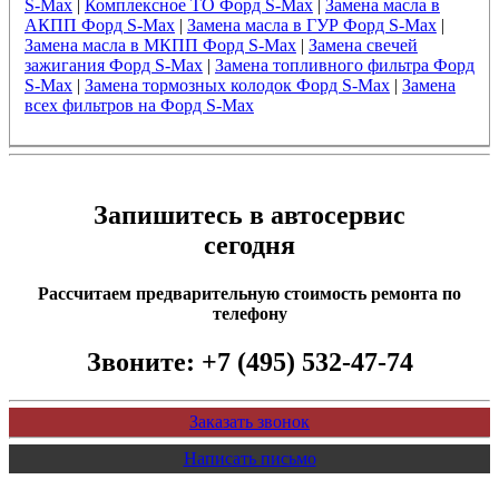
S-Max
|
Комплексное ТО Форд S-Max
|
Замена масла в
АКПП Форд S-Max
|
Замена масла в ГУР Форд S-Max
|
Замена масла в МКПП Форд S-Max
|
Замена свечей
зажигания Форд S-Max
|
Замена топливного фильтра Форд
S-Max
|
Замена тормозных колодок Форд S-Max
|
Замена
всех фильтров на Форд S-Max
Запишитесь в автосервис
сегодня
Рассчитаем предварительную стоимость ремонта по
телефону
Звоните:
+7 (495) 532-47-74
Заказать звонок
Написать письмо