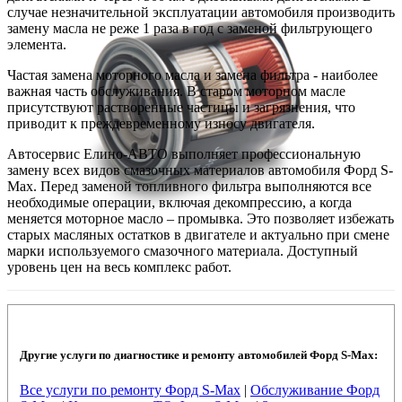
случае незначительной эксплуатации автомобиля производить
замену масла не реже 1 раза в год с заменой фильтрующего
элемента.
Частая замена моторного масла и замена фильтра - наиболее
важная часть обслуживания. В старом моторном масле
присутствуют растворенные частицы и загрязнения, что
приводит к преждевременному износу двигателя.
Автосервис Елино-АВТО выполняет профессиональную
замену всех видов смазочных материалов автомобиля Форд S-
Max. Перед заменой топливного фильтра выполняются все
необходимые операции, включая декомпрессию, а когда
меняется моторное масло – промывка. Это позволяет избежать
старых масляных остатков в двигателе и актуально при смене
марки используемого смазочного материала. Доступный
уровень цен на весь комплекс работ.
Другие услуги по диагностике и ремонту автомобилей Форд S-Max:
Все услуги по ремонту Форд S-Max
|
Обслуживание Форд