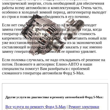
электрической энергии, столь необходимой для обеспечения
работы всему автомобилю и комплектующим. Очень часто,
особенно в холодный зимний период, автогенератор выходит
из строя и появляется необходимость в его починке.
Если нет смысла делать ремонт, то на помощь приходит
замена генератора. Замена генератора делается тогда, когда
генератор не подлежит восстановлению или стоимость
капремонта генератора будет выше, чем поставить новый или
уже восстановленный. Часто клиенты из-за экономической
составляющей вопроса предпочитаю заказать у нас именно
замену генератора, ведь стоимость ее приятно удивляет.
Если поломка случилась, не надо откладывать её решение на
потом. Позвоните в автосервис Елино-АВТО и наши
специалисты помогут Вам разобраться с проблемой
сломанного генератора автомобиля Форд S-Max.
Другие услуги по диагностике и ремонту автомобилей Форд S-Max:
Все услуги по ремонту Форд S-Max
|
Ремонт электрики