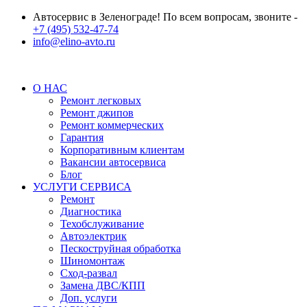
Автосервис в Зеленограде! По всем вопросам, звоните -
+7 (495) 532-47-74
info@elino-avto.ru
О НАС
Ремонт легковых
Ремонт джипов
Ремонт коммерческих
Гарантия
Корпоративным клиентам
Вакансии автосервиса
Блог
УСЛУГИ СЕРВИСА
Ремонт
Диагностика
Техобслуживание
Автоэлектрик
Пескоструйная обработка
Шиномонтаж
Сход-развал
Замена ДВС/КПП
Доп. услуги