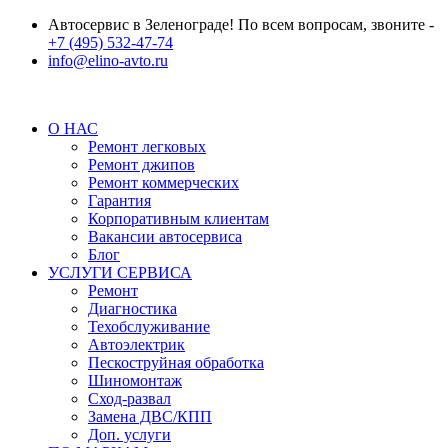
Автосервис в Зеленограде! По всем вопросам, звоните -
+7 (495) 532-47-74
info@elino-avto.ru
О НАС
Ремонт легковых
Ремонт джипов
Ремонт коммерческих
Гарантия
Корпоративным клиентам
Вакансии автосервиса
Блог
УСЛУГИ СЕРВИСА
Ремонт
Диагностика
Техобслуживание
Автоэлектрик
Пескоструйная обработка
Шиномонтаж
Сход-развал
Замена ДВС/КПП
Доп. услуги