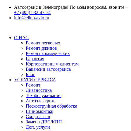
Автосервис в Зеленограде! По всем вопросам, звоните -
+7 (495) 532-47-74
info@elino-avto.ru
О НАС
Ремонт легковых
Ремонт джипов
Ремонт коммерческих
Гарантия
Корпоративным клиентам
Вакансии автосервиса
Блог
УСЛУГИ СЕРВИСА
Ремонт
Диагностика
Техобслуживание
Автоэлектрик
Пескоструйная обработка
Шиномонтаж
Сход-развал
Замена ДВС/КПП
Доп. услуги