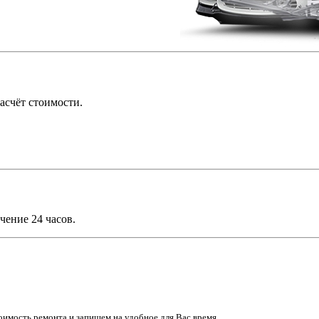
асчёт стоимости.
чение 24 часов.
имость ремонта и запишем на удобное для Вас время.