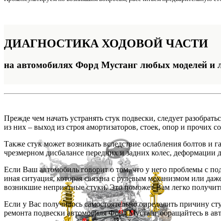
ДИАГНОСТИКА
ХОДОВОЙ ЧАСТИ
на автомобилях Форд Мустанг любых моделей и 
Прежде чем начать устранять стук подвески, следует разобрать
из них – выход из строя амортизаторов, стоек, опор и прочих
Также стук может возникать вследствие ослабления болтов и
чрезмерном дисбалансе передних и задних колес, деформации д
Если Ваш автомобиль говорит о том, что у него проблемы с по
иная ситуация, которая связана с рулевым механизмом или да
возникшие неприятные стуки. Это поможет Вам легко получить
Если у Вас получилось самостоятельно определить причину сту
ремонта подвески автомобиля Форд Мустанг обращайтесь в ав