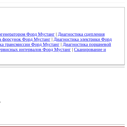
огенератором Форд Мустанг
|
Диагностика сцепления
а форсунок Форд Мустанг
|
Диагностика электрики Форд
ка трансмиссии Форд Мустанг
|
Диагностика поршневой
ервисных интервалов Форд Мустанг
|
Сканирование и
у