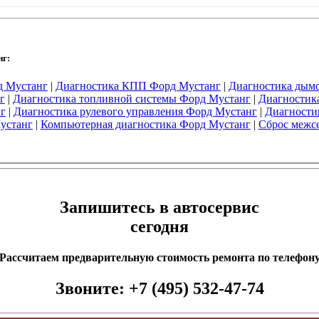
нг:
д Мустанг
|
Диагностика КПП Форд Мустанг
|
Диагностика дым
г
|
Диагностика топливной системы Форд Мустанг
|
Диагностик
г
|
Диагностика рулевого управления Форд Мустанг
|
Диагности
устанг
|
Компьютерная диагностика Форд Мустанг
|
Сброс межс
Запишитесь в автосервис
сегодня
Рассчитаем предварительную стоимость ремонта по телефон
Звоните:
+7 (495) 532-47-74