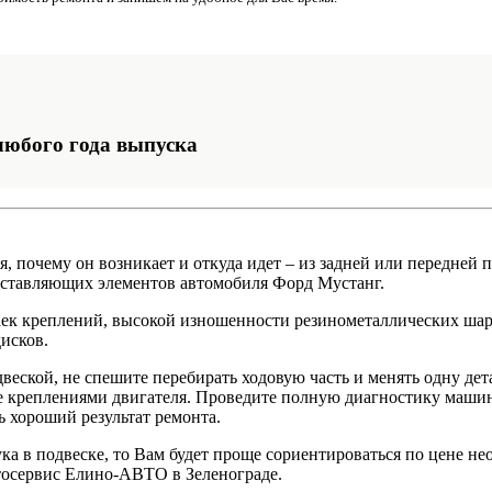
любого года выпуска
ся, почему он возникает и откуда идет – из задней или передней
 составляющих элементов автомобиля Форд Мустанг.
 гаек креплений, высокой изношенности резинометаллических ш
исков.
двеской, не спешите перебирать ходовую часть и менять одну де
же креплениями двигателя. Проведите полную диагностику маши
 хороший результат ремонта.
ка в подвеске, то Вам будет проще сориентироваться по цене не
тосервис Елино-АВТО в Зеленограде.