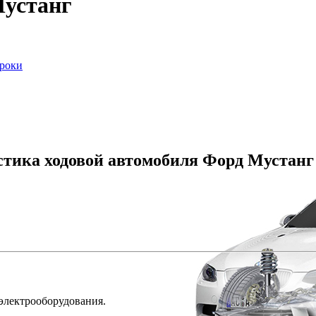
Мустанг
сроки
остика ходовой автомобиля Форд Мустанг
 электрооборудования.