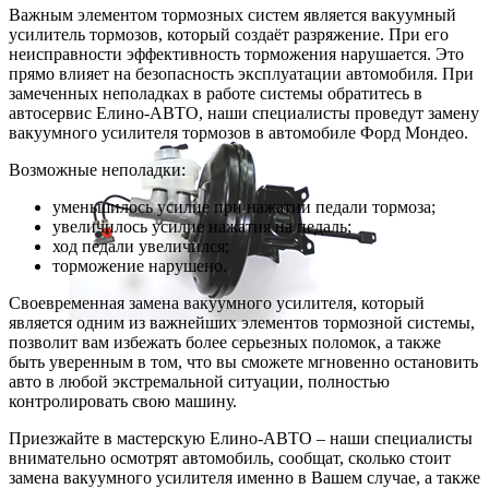
Важным элементом тормозных систем является вакуумный
усилитель тормозов, который создаёт разряжение. При его
неисправности эффективность торможения нарушается. Это
прямо влияет на безопасность эксплуатации автомобиля. При
замеченных неполадках в работе системы обратитесь в
автосервис Елино-АВТО, наши специалисты проведут замену
вакуумного усилителя тормозов в автомобиле Форд Мондео.
Возможные неполадки:
уменьшилось усилие при нажатии педали тормоза;
увеличилось усилие нажатия на педаль;
ход педали увеличился;
торможение нарушено.
Своевременная замена вакуумного усилителя, который
является одним из важнейших элементов тормозной системы,
позволит вам избежать более серьезных поломок, а также
быть уверенным в том, что вы сможете мгновенно остановить
авто в любой экстремальной ситуации, полностью
контролировать свою машину.
Приезжайте в мастерскую Елино-АВТО – наши специалисты
внимательно осмотрят автомобиль, сообщат, сколько стоит
замена вакуумного усилителя именно в Вашем случае, а также