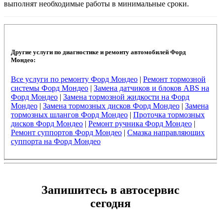
выполнят необходимые работы в минимальные сроки.
Другие услуги по диагностике и ремонту автомобилей Форд
Мондео:
Все услуги по ремонту Форд Мондео
|
Ремонт тормозной
системы Форд Мондео
|
Замена датчиков и блоков ABS на
Форд Мондео
|
Замена тормозной жидкости на Форд
Мондео
|
Замена тормозных дисков Форд Мондео
|
Замена
тормозных шлангов Форд Мондео
|
Проточка тормозных
дисков Форд Мондео
|
Ремонт ручника Форд Мондео
|
Ремонт суппортов Форд Мондео
|
Смазка направляющих
суппорта на Форд Мондео
Запишитесь в автосервис
сегодня