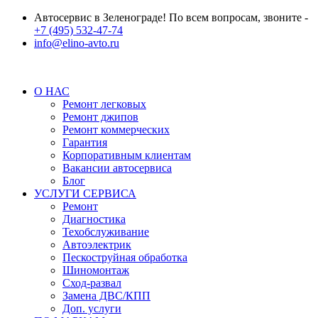
Автосервис в Зеленограде! По всем вопросам, звоните -
+7 (495) 532-47-74
info@elino-avto.ru
О НАС
Ремонт легковых
Ремонт джипов
Ремонт коммерческих
Гарантия
Корпоративным клиентам
Вакансии автосервиса
Блог
УСЛУГИ СЕРВИСА
Ремонт
Диагностика
Техобслуживание
Автоэлектрик
Пескоструйная обработка
Шиномонтаж
Сход-развал
Замена ДВС/КПП
Доп. услуги