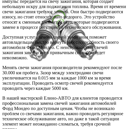
импульс передается на свечу зажигания, которая создает
небольшую искру для поджигания топлива. Время от времени
свечи зажигания требуют замены. Они быстро подвергаются
износу, но стоят относительно недорого. Это устройство
относят к сменным элементам авто, которые подвергаются
замене в процессе регулярного технического обслуживания.
Доступная услуга замена свечей зажигания поможет
автовладельцам быстро вернуть работоспособность своего
автомобиля Форд Мондео. С неисправностью свечей
зажигания завести авто привычным способом будет
невозможно.
Менять свечи зажигания производители рекомендуют после
30.000 км пробега. Зазор между электродами свечи
увеличивается на 0.015 мм за каждые 1000 км за время
эксплуатации. Проводить осмотр свечей рекомендуется
проводить через каждые 5000 км.
В нашей мастерской Елино-АВТО для клиентов проводится
профессиональная замена свечей зажигания автомобилей
Форд Мондео по доступным ценам. Чтобы не возникало
проблем со свечами зажигания, важно проводить регулярное
техническое обслуживание авто, но даже в такой ситуации
элемент может неожиданно сломаться, требуя срочной