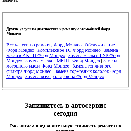
замены.
Другие услуги по диагностике и ремонту автомобилей Форд
Мондео:
Все услуги по ремонту Форд Мондео
|
Обслуживание
Форд Мондео
|
Комплексное ТО Форд Мондео
|
Замена
масла в АКПП Форд Мондео
|
Замена масла в ГУР Форд
Мондео
|
Замена масла в МКПП Форд Мондео
|
Замена
моторного масла Форд Мондео
|
Замена топливного
фильтра Форд Мондео
|
Замена тормозных колодок Форд
Мондео
|
Замена всех фильтров на Форд Мондео
Запишитесь в автосервис
сегодня
Рассчитаем предварительную стоимость ремонта по