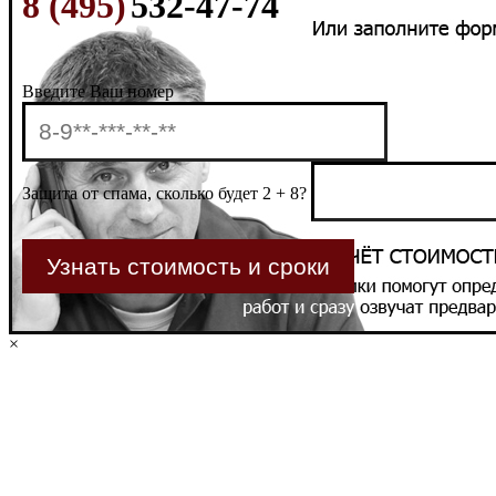
8 (495)
532-47-74
Введите Ваш номер
Защита от спама, сколько будет 2 + 8?
×