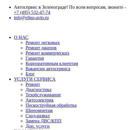
Автосервис в Зеленограде! По всем вопросам, звоните -
+7 (495) 532-47-74
info@elino-avto.ru
О НАС
Ремонт легковых
Ремонт джипов
Ремонт коммерческих
Гарантия
Корпоративным клиентам
Вакансии автосервиса
Блог
УСЛУГИ СЕРВИСА
Ремонт
Диагностика
Техобслуживание
Автоэлектрик
Пескоструйная обработка
Шиномонтаж
Сход-развал
Замена ДВС/КПП
Доп. услуги