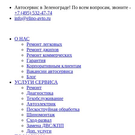
Автосервис в Зеленограде! По всем вопросам, звоните -
+7 (495) 532-47-74
info@elino-avto.ru
О НАС
Ремонт легковых
Ремонт джипов
Ремонт коммерческих
Гарантия
Корпоративным клиентам
Вакансии автосервиса
Блог
УСЛУГИ СЕРВИСА
Ремонт
Диагностика
Техобслуживание
Автоэлектрик
Пескоструйная обработка
Шиномонтаж
Сход-развал
Замена ДВС/КПП
Доп. услуги