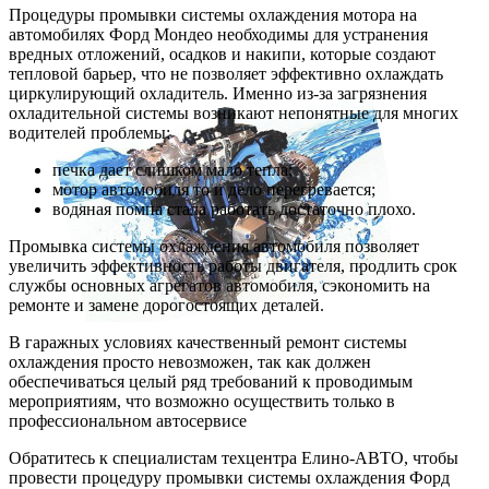
Процедуры промывки системы охлаждения мотора на
автомобилях Форд Мондео необходимы для устранения
вредных отложений, осадков и накипи, которые создают
тепловой барьер, что не позволяет эффективно охлаждать
циркулирующий охладитель. Именно из-за загрязнения
охладительной системы возникают непонятные для многих
водителей проблемы:
печка дает слишком мало тепла;
мотор автомобиля то и дело перегревается;
водяная помпа стала работать достаточно плохо.
Промывка системы охлаждения автомобиля позволяет
увеличить эффективность работы двигателя, продлить срок
службы основных агрегатов автомобиля, сэкономить на
ремонте и замене дорогостоящих деталей.
В гаражных условиях качественный ремонт системы
охлаждения просто невозможен, так как должен
обеспечиваться целый ряд требований к проводимым
мероприятиям, что возможно осуществить только в
профессиональном автосервисе
Обратитесь к специалистам техцентра Елино-АВТО, чтобы
провести процедуру промывки системы охлаждения Форд