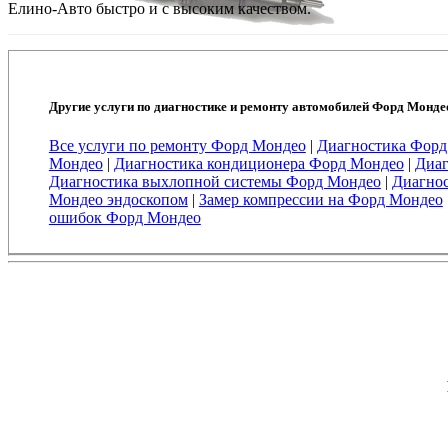
Елино-Авто быстро и с высоким качеством.
Другие услуги по диагностике и ремонту автомобилей Форд Монде
Все услуги по ремонту Форд Мондео
|
Диагностика Форд
Мондео
|
Диагностика кондиционера Форд Мондео
|
Диаг
Диагностика выхлопной системы Форд Мондео
|
Диагнос
Мондео эндоскопом
|
Замер компрессии на Форд Мондео
ошибок Форд Мондео