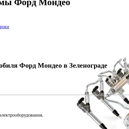
емы Форд Мондео
сроки
обиля Форд Мондео в Зеленограде
 электрооборудования.