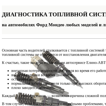
ДИАГНОСТИКА
ТОПЛИВНОЙ СИС
на автомобилях Форд Мондео любых моделей и л
Основная часть водителей сталкивается с топливной системой 
топливной системы не отличается от восстановления двигателя
К счастью, такие мастера есть в нашем автосервисе Елино-АВ
внезапная потеря мощности двигателя во время его работ
внезапные рывки во время движения;
остановка двигателя;
нормальная работа двигателя только при высоких оборота
плохо заводится двигатель.
Каждый из этих признаков — возможная причина сложной полом
В том случае, если Вы столкнулись с подобными проблемами, 