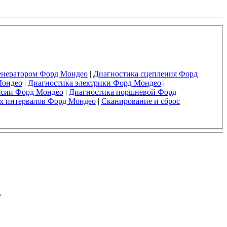
енератором Форд Мондео
|
Диагностика сцепления Форд
Мондео
|
Диагностика электрики Форд Мондео
|
ссии Форд Мондео
|
Диагностика поршневой Форд
х интервалов Форд Мондео
|
Сканирование и сброс
у