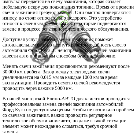
импульс передается на свечу зажигания, которая создает
небольшую искру для поджигания топлива. Время от времени
свечи зажигания требуют замены. Они быстро подвергаются
износу, но стоят относительно недорого. Это устройство
относят к сменным элементам авто, которые подвергаются
замене в процессе регулярного технического обслуживания.
Доступная услуга замена свечей зажигания поможет
автовладельцам быстро вернуть работоспособность своего
автомобиля Форд Куга. С неисправностью свечей зажигания
завести авто привычным способом будет невозможно.
Менять свечи зажигания производители рекомендуют после
30.000 км пробега. Зазор между электродами свечи
увеличивается на 0.015 мм за каждые 1000 км за время
эксплуатации. Проводить осмотр свечей рекомендуется
проводить через каждые 5000 км.
В нашей мастерской Елино-АВТО для клиентов проводится
профессиональная замена свечей зажигания автомобилей
Форд Куга по доступным ценам. Чтобы не возникало проблем
со свечами зажигания, важно проводить регулярное
техническое обслуживание авто, но даже в такой ситуации
элемент может неожиданно сломаться, требуя срочной
замены.