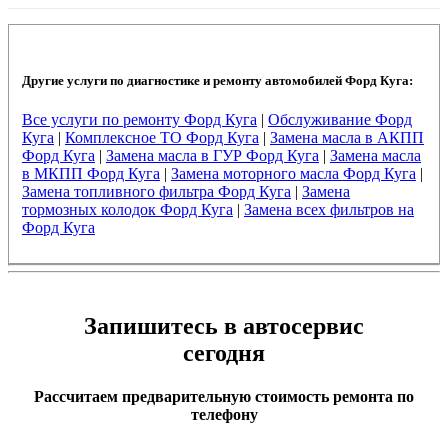
Другие услуги по диагностике и ремонту автомобилей Форд Куга:
Все услуги по ремонту Форд Куга
|
Обслуживание Форд
Куга
|
Комплексное ТО Форд Куга
|
Замена масла в АКПП
Форд Куга
|
Замена масла в ГУР Форд Куга
|
Замена масла
в МКПП Форд Куга
|
Замена моторного масла Форд Куга
|
Замена топливного фильтра Форд Куга
|
Замена
тормозных колодок Форд Куга
|
Замена всех фильтров на
Форд Куга
Запишитесь в автосервис
сегодня
Рассчитаем предварительную стоимость ремонта по
телефону