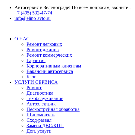
Автосервис в Зеленограде! По всем вопросам, звоните -
+7 (495) 532-47-74
info@elino-avto.ru
О НАС
Ремонт легковых
Ремонт джипов
Ремонт коммерческих
Гарантия
Корпоративным клиентам
Вакансии автосервиса
Блог
УСЛУГИ СЕРВИСА
Ремонт
Диагностика
Техобслуживание
Автоэлектрик
Пескоструйная обработка
Шиномонтаж
Сход-развал
Замена ДВС/КПП
Доп. услуги