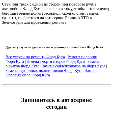
Стук или треск с одной из сторон при повороте руля в
автомобиле Форд Куга – сигналы к тому, чтобы автовладелец
безотлагательно поинтересовался, сколько стоит замена
гранаты, и обратился на автосервис Елино-АВТО в
Зеленограде для проведения ремонта.
Другие услуги по диагностике и ремонту автомобилей Форд Куга:
Все услуги по ремонту Форд Куга
|
Ремонт подвески
Форд Куга
|
Замена амортизаторов Форд Куга
|
Замена
рычагов Форд Куга
|
Замена сайлентблоков на Форд Куга
|
Замена ступичных подшипников Форд Куга
|
Замена
шаровых опор Форд Куга
Запишитесь в автосервис
сегодня