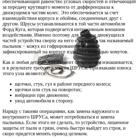
обеспечивающий равенство угловых скоростей и отвечающий
за передачу крутящего момента от дифференциала к
движущимся частям колес. Это обеспечивается за счет
взаимодействия корпуса и обоймы, соединенных друг с
другом. Шрусы устанавливаются в той части автомобиля
Форд Куга, которая подвергается интенсивным внешним
воздействиям. Именно поэтому для защиты движущихся
частей устройства сверху на него надевается так называемый
пыльник − кожух из гофрированной резины,
зафиксированный на корпусе изделия с помощью хомутов.
Как и любая деталь, этот элемент со временем изнашивается,
и в результате требуется замена ШРУСа. Признаками износа
этого узла являются:
щелчки, стук, гул в районе переднего колеса;
щелчки или стук на поворотах;
вибрации при движении;
увод автомобиля в сторону.
Наряду с такими операциями, как замена наружного и
внутреннего ШРУСа, может потребоваться и замена
пыльника. Если этого не сделать, то устройство, лишенное
защиты от пыли и грязи, очень быстро выйдет из строя, и
скоро придется менять привод целиком.