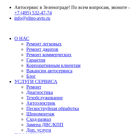
Автосервис в Зеленограде! По всем вопросам, звоните -
+7 (495) 532-47-74
info@elino-avto.ru
О НАС
Ремонт легковых
Ремонт джипов
Ремонт коммерческих
Гарантия
Корпоративным клиентам
Вакансии автосервиса
Блог
УСЛУГИ СЕРВИСА
Ремонт
Диагностика
Техобслуживание
Автоэлектрик
Пескоструйная обработка
Шиномонтаж
Сход-развал
Замена ДВС/КПП
Доп. услуги