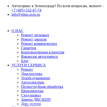
Автосервис в Зеленограде! По всем вопросам, звоните -
+7 (495) 532-47-74
info@elino-avto.ru
О НАС
Ремонт легковых
Ремонт джипов
Ремонт коммерческих
Гарантия
Корпоративным клиентам
Вакансии автосервиса
Блог
УСЛУГИ СЕРВИСА
Ремонт
Диагностика
Техобслуживание
Автоэлектрик
Пескоструйная обработка
Шиномонтаж
Сход-развал
Замена ДВС/КПП
Доп. услуги