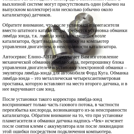
выхлопной системе могут присутствовать один (обычно на
выпускном коллекторе) или несколько (обычно около
катализатора) датчиков.
Обратите внимание, что после установки пламегасителя
вместо штатного катализатора, требуется установка обманки
лямбда зонда, т.к. лямбда зонд, находящийся возле
катализатора, будет выдавать ошибку на компьютер
управления двигателем, о неисправности катализатора.
Автосервис Елино-АВТО предлагает Вам изготовление
механической обманки лямбда-зонда, перепрошивку блока
управления двигателем и установку электронной обманки –
эмулятора лямбда-зонда для автомобиля Форд Куга. Обманка
лямбда-зонда – это металлическая четырехсантиметровая
проставка, которую вставляют на место второго датчика, и в
нее вкручивают сам зонд.
После установки такого корректора лямбда-зонд
воспринимает только часть газового потока, в частности
переизбытка кислорода, возникающего из-за неисправности
катализатора. Обратим внимание на то, что при установке
пламегасителя и обманки датчика надпись «Чек» исчезнет
после снятия клемм с аккумулятора или после ликвидации
этой ошибки посредством подключения компьютера.