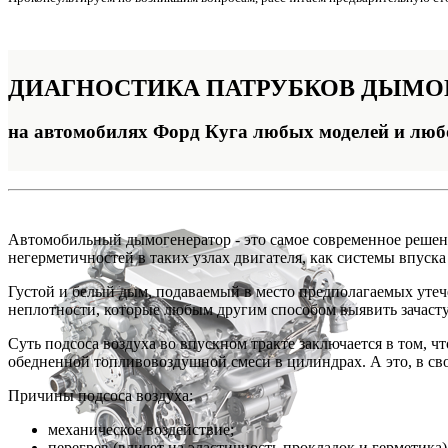
ДИАГНОСТИКА
ПАТРУБКОВ ДЫМО
на автомобилях Форд Куга любых моделей и люб
Автомобильный дымогенератор - это самое современное решени
негерметичностей в таких узлах двигателя, как системы впуск
Густой и белый дым, подаваемый в место предполагаемых утече
неплотности, которые любым другим способом выявить зачаст
Суть подсоса воздуха во впускном тракте заключается в том, 
обедненной топливовоздушной смеси в цилиндрах. А это, в сво
Причины подсоса воздуха:
механическое воздействие;
перегрев (влияет на эластичность прокладок и герметика)