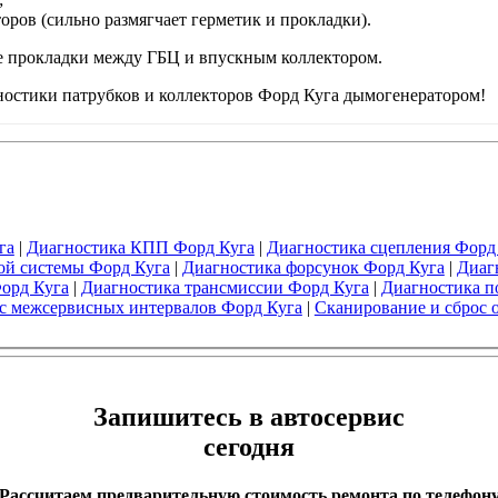
оров (сильно размягчает герметик и прокладки).
не прокладки между ГБЦ и впускным коллектором.
остики патрубков и коллекторов Форд Куга дымогенератором!
га
|
Диагностика КПП Форд Куга
|
Диагностика сцепления Форд
ой системы Форд Куга
|
Диагностика форсунок Форд Куга
|
Диаг
Форд Куга
|
Диагностика трансмиссии Форд Куга
|
Диагностика п
с межсервисных интервалов Форд Куга
|
Сканирование и сброс 
Запишитесь в автосервис
сегодня
Рассчитаем предварительную стоимость ремонта по телефон