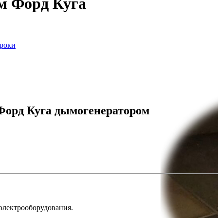
м Форд Куга
сроки
 Форд Куга дымогенератором
 электрооборудования.