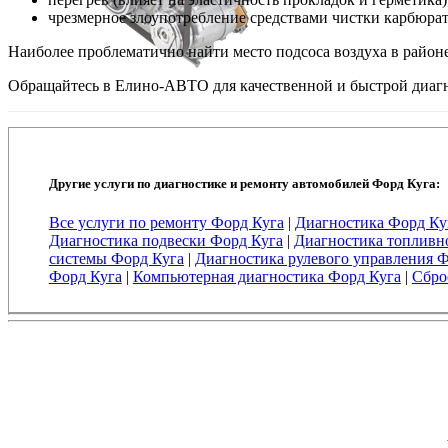
чрезмерное злоупотребление средствами чистки карбюрат
Наиболее проблематично найти место подсоса воздуха в райо
Обращайтесь в Елино-АВТО для качественной и быстрой диагн
Другие услуги по диагностике и ремонту автомобилей Форд Куга:
Все услуги по ремонту Форд Куга
|
Диагностика Форд Ку
Диагностика подвески Форд Куга
|
Диагностика топливн
системы Форд Куга
|
Диагностика рулевого управления 
Форд Куга
|
Компьютерная диагностика Форд Куга
|
Сбро