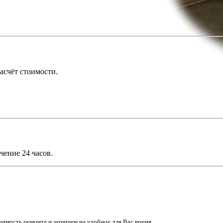
асчёт стоимости.
чение 24 часов.
имость ремонта и запишем на удобное для Вас время.