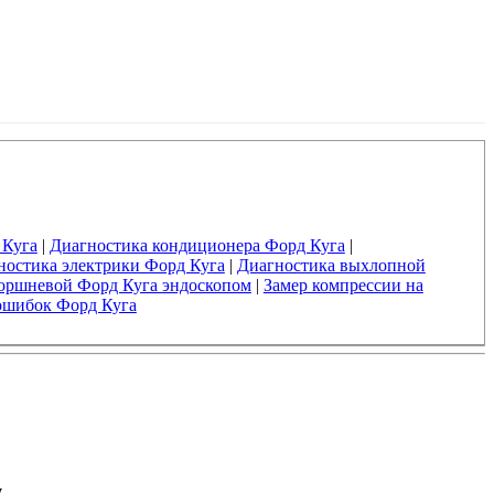
 Куга
|
Диагностика кондиционера Форд Куга
|
ностика электрики Форд Куга
|
Диагностика выхлопной
оршневой Форд Куга эндоскопом
|
Замер компрессии на
ошибок Форд Куга
у