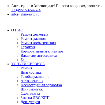
Автосервис в Зеленограде! По всем вопросам, звоните -
+7 (495) 532-47-74
info@elino-avto.ru
О НАС
Ремонт легковых
Ремонт джипов
Ремонт коммерческих
Гарантия
Корпоративным клиентам
Вакансии автосервиса
Блог
УСЛУГИ СЕРВИСА
Ремонт
Диагностика
Техобслуживание
Автоэлектрик
Пескоструйная обработка
Шиномонтаж
Сход-развал
Замена ДВС/КПП
Доп. услуги