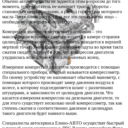
Обычно автомобилисты не задаются этим вопросом до того
момента, пока двигатель не начинает троить, обороты -
становиться неустойчивыми, а расход горючего и моторного
масла - неуклонно расти. Если все эти признаки на лицо –
необходимо проверить компрессию.
Компрессия двигателя внутреннего сгорания – это
максимальная величина сжатого воздуха в камере сгорания
цилиндра, в тот момент, когда поршень находится в верхней
мертвой точке. Уменьшение давления воздуха во время такта
сжатия свидетельствует о том, что компрессия двигателя
ухудшилась вследствие износа поршневых колец.
Измерение компрессии двигателя производится с помощью
специального прибора, который называется компрессометр.
По своему устройству он напоминает обычный манометр, с
помощью которого производят замер давления воздуха в
колесе, к которому подсоединяется шланг с различными
штуцерами, в зависимости от цилиндров двигателя. Что
касается измерения компрессии на дизельном двигателе, то
для этого существует несколько иной компрессометр, так как
степень сжатия и соответственно давление в цилиндрах
такого двигателя будет намного выше.
Специалисты автосервиса Елино-АВТО осуществят быстрый