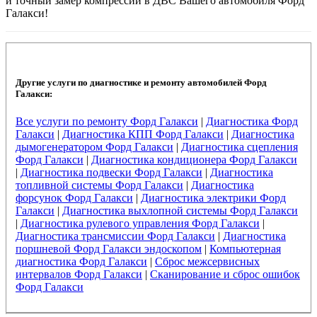
и точный замер компрессии в ДВС Вашего автомобиля Форд
Галакси!
Другие услуги по диагностике и ремонту автомобилей Форд
Галакси:
Все услуги по ремонту Форд Галакси
|
Диагностика Форд
Галакси
|
Диагностика КПП Форд Галакси
|
Диагностика
дымогенератором Форд Галакси
|
Диагностика сцепления
Форд Галакси
|
Диагностика кондиционера Форд Галакси
|
Диагностика подвески Форд Галакси
|
Диагностика
топливной системы Форд Галакси
|
Диагностика
форсунок Форд Галакси
|
Диагностика электрики Форд
Галакси
|
Диагностика выхлопной системы Форд Галакси
|
Диагностика рулевого управления Форд Галакси
|
Диагностика трансмиссии Форд Галакси
|
Диагностика
поршневой Форд Галакси эндоскопом
|
Компьютерная
диагностика Форд Галакси
|
Сброс межсервисных
интервалов Форд Галакси
|
Сканирование и сброс ошибок
Форд Галакси