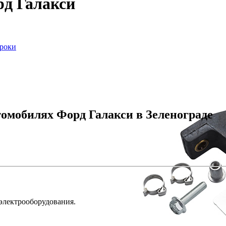
рд Галакси
сроки
томобилях Форд Галакси в Зеленограде
 электрооборудования.