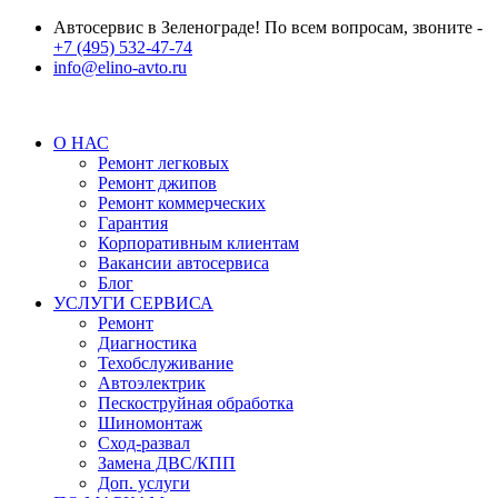
Автосервис в Зеленограде! По всем вопросам, звоните -
+7 (495) 532-47-74
info@elino-avto.ru
О НАС
Ремонт легковых
Ремонт джипов
Ремонт коммерческих
Гарантия
Корпоративным клиентам
Вакансии автосервиса
Блог
УСЛУГИ СЕРВИСА
Ремонт
Диагностика
Техобслуживание
Автоэлектрик
Пескоструйная обработка
Шиномонтаж
Сход-развал
Замена ДВС/КПП
Доп. услуги