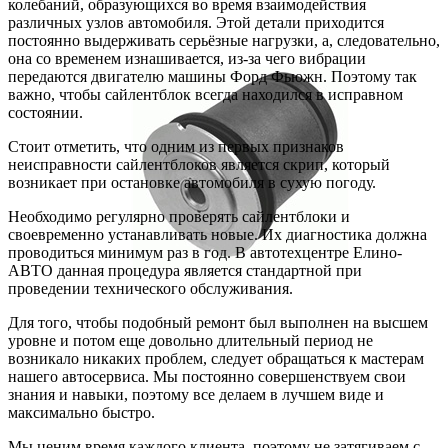
колебаний, образующихся во время взаимодействия
различных узлов автомобиля. Этой детали приходится
постоянно выдерживать серьёзные нагрузки, а, следовательно,
она со временем изнашивается, из-за чего вибрации
передаются двигателю машины Форд Фьюжн. Поэтому так
важно, чтобы сайлентблок всегда находился в исправном
состоянии.
Стоит отметить, что одним из первых признаков
неисправности сайлентблоков является скрип, который
возникает при остановке автомобиля в сухую погоду.
Необходимо регулярно проверять сайлентблоки и
своевременно устанавливать новые. Их диагностика должна
проводиться минимум раз в год. В автотехцентре Елино-
АВТО данная процедура является стандартной при
проведении технического обслуживания.
Для того, чтобы подобный ремонт был выполнен на высшем
уровне и потом еще довольно длительный период не
возникало никаких проблем, следует обращаться к мастерам
нашего автосервиса. Мы постоянно совершенствуем свои
знания и навыки, поэтому все делаем в лучшем виде и
максимально быстро.
Мы ценим время каждого клиента, поэтому не затягиваем с