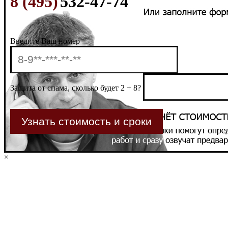
8 (495)
532-47-74
Введите Ваш номер
Защита от спама, сколько будет 2 + 8?
×