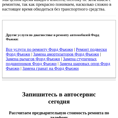
ремонтом, так как прекрасно понимаем, насколько сложно в
настоящее время обходиться без транспортного средства.
Другие услуги по диагностике и ремонту автомобилей Форд
Фьюжн:
Все услуги по ремонту Форд Фьюжн
|
Ремонт подвески
Форд Фьюжн
|
Замена амортизаторов Форд Фьюжн
|
Замена рычагов Форд Фьюжн
|
Замена ступичных
подшипников Форд Фьюжн
|
Замена шаровых опор Форд
Фьюжн
|
Замена гранат на Форд Фьюжн
Запишитесь в автосервис
сегодня
Рассчитаем предварительную стоимость ремонта по
телефону