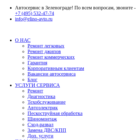
Автосервис в Зеленограде! По всем вопросам, звоните -
+7 (495) 532-47-74
info@elino-avto.ru
О НАС
Ремонт легковых
Ремонт джипов
Ремонт коммерческих
Гарантия
Корпоративным клиентам
Вакансии автосервиса
Блог
УСЛУГИ СЕРВИСА
Ремонт
Диагностика
Техобслуживание
Автоэлектрик
Пескоструйная обработка
Шиномонтаж
Сход-развал
Замена ДВС/КПП
Доп. услуги